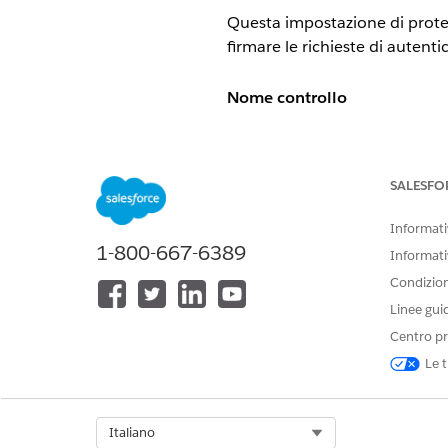
Questa impostazione di protez
firmare le richieste di autent
Nome controllo
Applicazioni connesse: API (Ab
Configurazione consigliata
SALESFO
Usa firme digitali - Selezionat
Informativ
1-800-667-6389
Informati
Panoramica sul controllo
Condizioni
Linee gui
Questa impostazione di sicure
Centro pr
le richieste di autenticazione
Salesforce.
Le t
Rischio per la sicurezza se n
Select Org
Italiano