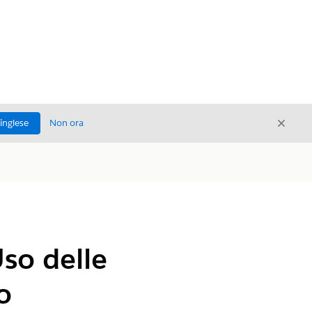
Chiud
'inglese
Non ora
Chiudi
Uso delle
o