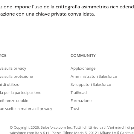
ione impone l'uso della crittografia asimmetrica richiedend
icazione con una chiave privata convalidata.
ilita impostazioni OAuth): Uso delle firme digitali - Selezio
RCE
COMMUNITY
o.
a sulla privacy
AppExchange
va sulla protezione
Amministratori Salesforce
 di utilizzo
Sviluppatori Salesforce
da per la partecipazione
Trailhead
zza impone l'uso della crittografia asimmetrica richiedendo 
eferenze cookie
Formazione
 con una chiave privata convalidata in base a un certificato 
ue scelte in materia di privacy
Trust
on configurato
© Copyright 2026, Salesforce.com Inc. Tutti i diritti riservati. Vari marchi di pro
salesforce.com Italy S.r.l., Piazza Filippo Meda 5, 20121 Milano (MI) Capit