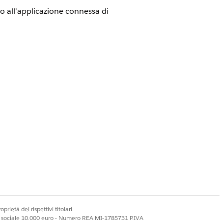
o all'applicazione connessa di
nato
all'applicazione connessa di firmare
pubblico caricato nella piattaforma
prietà dei rispettivi titolari.
ale sociale 10.000 euro - Numero REA MI-1785731 P.IVA