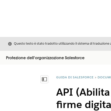
Chiudi
Questo testo è stato tradotto utilizzando il sistema di traduzione 
Protezione dell'organizzazione Salesforce
GUIDA DI SALESFORCE
DOCUM
Ti trovi qui:
Mostra sommario
API (Abilit
firme digita