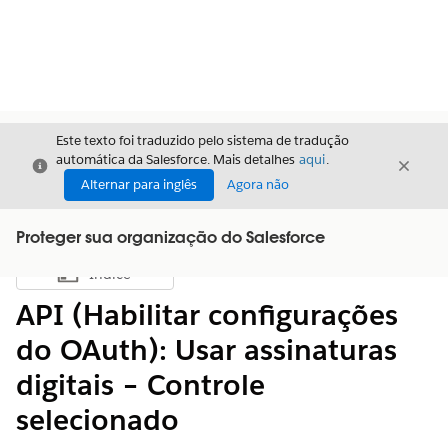
Este texto foi traduzido pelo sistema de tradução
automática da Salesforce. Mais detalhes
aqui
.
Fechar
Fecha
Fechar
Alternar para inglês
Agora não
Proteger sua organização do Salesforce
Índice
Mostrar índice
API (Habilitar configurações
do OAuth): Usar assinaturas
digitais – Controle
selecionado