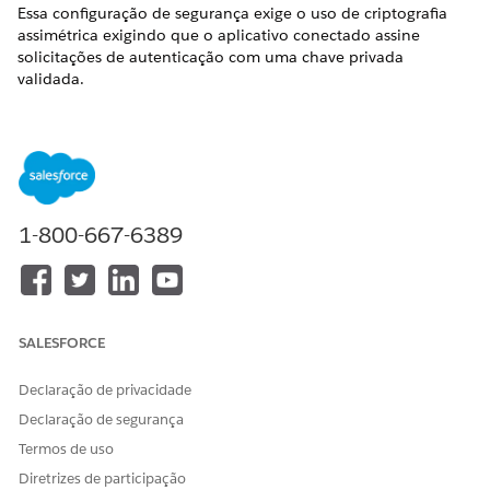
Essa configuração de segurança exige o uso de criptografia
assimétrica exigindo que o aplicativo conectado assine
solicitações de autenticação com uma chave privada
validada.
Nome do controle
Aplicativos conectados: API (Habilitar configurações do
OAuth): Usar assinaturas digitais – Selecionado
Configuração recomendada
1-800-667-6389
Usar assinaturas digitais – Selecionado.
Visão geral de controle
SALESFORCE
Essa configuração de segurança obriga o uso de criptografia
assimétrica exigindo que o aplicativo conectado assine
Declaração de privacidade
solicitações de autenticação com uma chave privada validada
em relação a um certificado público carregado para a
Declaração de segurança
Salesforce Platform.
Termos de uso
Diretrizes de participação
Risco de segurança, se não configurado