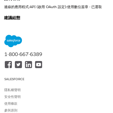
連線的應用程式:API (啟用 OAuth 設定):使用數位簽章 - 已選取
建議組態
使用數位簽章 - 已選取。
控制概觀
此安全性設定會要求連線應用程式使用針對上載至 Salesforce 平台
之公用憑證驗證的私人金鑰來簽署驗證要求,以強制使用非對稱加
1-800-667-6389
密。
未設定安全性風險
缺少應用程式存取驗證的數位簽章會導致虛假身分判斷式允許未經
SALESFORCE
授權的應用程式模擬,並可能略過標準認證安全性的漏洞。
威脅情況
隱私權聲明
安全性聲明
惡意執行動作使用者會攔截或猜測用戶端密碼,並嘗試模擬信任的整
合,以執行管理 API 呼叫,而不需要唯一數位憑證提供的加密證明次
使用條款
要層級。
參與原則