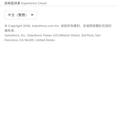
技術提供者
Experience Cloud
OAuth JWT 承載者流程期間執行 RSA 或 ECDSA 簽署。
Select Org
建議的補救措施
中文（繁體）
前往「連線的應用程式」的「API (啟用 OAuth 設定)」區段,選取
© Copyright 2026, Salesforce.com Inc. 保留所有權利。各個商標屬於其個別
「使用數位簽章」,然後上載對應的公用憑證以用於身分驗證。
擁有者。
Salesforce, Inc. Salesforce Tower, 415 Mission Street, 3rd Floor, San
Francisco, CA 94105, United States
安全性健康檢閱指南
Security Health Review 將強制執行數位簽章識別為強烈建議的標
準,以使用以憑證為基礎的驗證來取代靜態共用密碼,以防止模擬並確
保所有整合要求的完整性。
另請參照：
為 API 整合啟用 OAuth 設定
此文章是否解決您的問題？
請讓我們知道，以便我們改進！
是
否