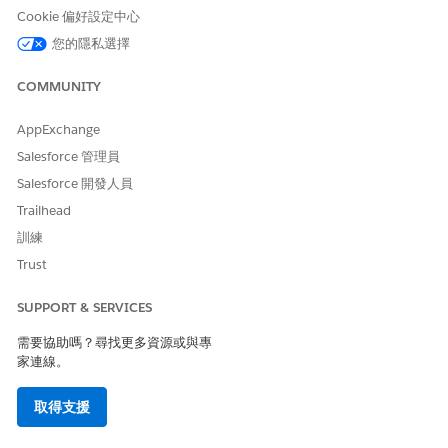
Cookie 偏好設定中心
估計 CVSS 分數範圍
您的隱私選擇
高 (7.0–8.9)。
COMMUNITY
風險影響考量事項
AppExchange
無法強制執行數位簽章,可協助對組織資料層進行持續未經授權的存
取,因為靜態認證比短暫的已簽署判斷式更容易遭到破解和重複使
Salesforce 管理員
用。
Salesforce 開發人員
Trailhead
風險愈高時機
訓練
授與整合的管理範圍時,或當組織使用僅依賴透過網路傳輸的共用密
Trust
碼的舊版驗證流程時。
SUPPORT & SERVICES
低度風險時機
需要協助嗎？尋找更多資源或與專
如果組織實作強大的憑證週期管理流程,強制執行短到期期間,並使用
家連線。
硬體安全模組來保護私人金鑰。
取得支援
業務與整合考量事項
轉換至數位簽章需要外部應用程式擁有有效的 X.509 憑證,並能夠在