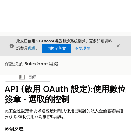
此文已使用 Salesforce 機器翻譯系統翻譯。更多詳細資料
結束
結束
結束
請參見
此處
。
切換至英文
不要現在
保護您的 Salesforce 組織
目錄
顯示目錄
API (啟用 OAuth 設定):使用數位
簽章 - 選取的控制
此安全性設定會要求連線應用程式使用已驗證的私人金鑰簽署驗證
要求,以強制使用非對稱密碼編碼。
控制名稱