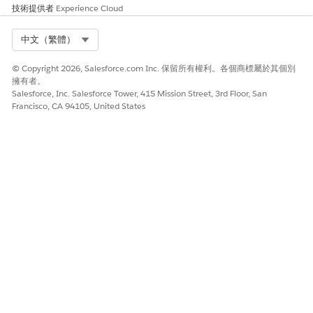
技術提供者
Experience Cloud
Select Org
中文（繁體）
© Copyright 2026, Salesforce.com Inc. 保留所有權利。各個商標屬於其個別
擁有者。
Salesforce, Inc. Salesforce Tower, 415 Mission Street, 3rd Floor, San
Francisco, CA 94105, United States