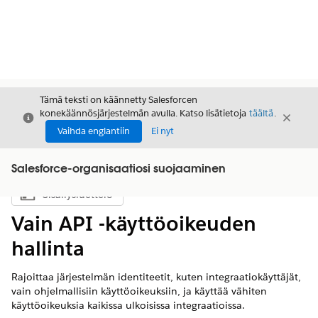
Tämä teksti on käännetty Salesforcen
konekäännösjärjestelmän avulla. Katso lisätietoja
täältä
.
Sulje
Sulje
Sulje
Vaihda englantiin
Ei nyt
Salesforce-organisaatiosi suojaaminen
Sisällysluettelo
Näytä sisällysluettelo
Vain API -käyttöoikeuden
hallinta
Rajoittaa järjestelmän identiteetit, kuten integraatiokäyttäjät,
vain ohjelmallisiin käyttöoikeuksiin, ja käyttää vähiten
käyttöoikeuksia kaikissa ulkoisissa integraatioissa.