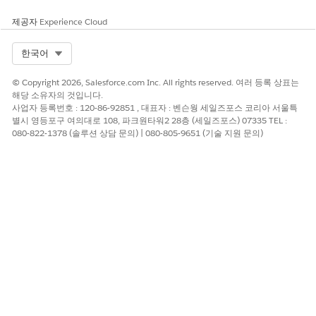
통합 사용자가 많거나 민감한 비즈니스 프로세스에 대한 액세스 권
제공자
Experience Cloud
한이 있는 조직의 경우 위험이 증가합니다.
Select Org
한국어
위험이 높은 경우
© Copyright 2026, Salesforce.com Inc. All rights reserved. 여러 등록 상표는
API 전용 액세스는 활성화되지 않으므로 통합 사용자에게 더 광범
해당 소유자의 것입니다.
위한 권한을 부여할 수 있습니다.
사업자 등록번호 : 120-86-92851 , 대표자 : 벤슨웡 세일즈포스 코리아 서울특
별시 영등포구 여의대로 108, 파크원타워2 28층 (세일즈포스) 07335 TEL :
낮은 위험 시기
080-822-1378 (솔루션 상담 문의) | 080-805-9651 (기술 지원 문의)
API 사용을 제한하거나 제외하고 통합 사용자에 대한 액세스 제어
가 엄격합니다.
비즈니스 및 통합 고려 사항
API 전용 액세스에 계정을 사용하면 영향을 미치지 않도록 비즈니
스 사용자와 조정해야 합니다.
보안 상태 검토 지침
보안 상태 검토는 API 전용 액세스를 활성화하지 않은 통합 사용자
를 식별합니다.