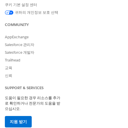
데이터 도난에 대한 자격 증명 재사용, 측측 이동의 위험을 제거합
쿠키 기본 설정 센터
니다.
귀하의 개인정보 보호 선택
비즈니스 영향
COMMUNITY
개별 직원 수명 주기 및 암호에서 시스템 액세스를 분리하여 비즈니
AppExchange
스에 중요한 연결에 대한 지속적인 가동 시간을 지원합니다.
Salesforce 관리자
구성되지 않은 경우 보안 위험
Salesforce 개발자
통합 사용자에게 과도한 권한을 부여하면 민감한 데이터에 대한 무
Trailhead
단 액세스 및 무단 사용자에게 의도치 않게 노출될 위험이 증가합니
교육
다.
신뢰
위협 시나리오
SUPPORT & SERVICES
자격 증명 채워넣기, 공격자의 무단 수동 로그인, 무단 데이터 추출
도움이 필요한 경우 리소스를 추가
로 확인하거나 전문가의 도움을 받
예상 CVSS 점수 범위
으십시오.
중요(9.0~10.0)
지원 받기
위험 영향 고려 사항