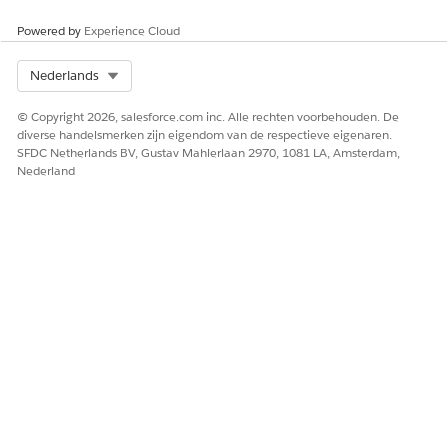
Dreigingsscenario's
Powered by
Experience Cloud
Credential stuffing, ongeoorloofd handmatig inloggen door
aanvallers en ongeoorloofde gegevensexfiltratie.
Select Org
Nederlands
Geschatte CVSS-scorebereik
© Copyright 2026, salesforce.com inc. Alle rechten voorbehouden. De
Kritiek (9,0–10,0).
diverse handelsmerken zijn eigendom van de respectieve eigenaren.
SFDC Netherlands BV, Gustav Mahlerlaan 2970, 1081 LA, Amsterdam,
Nederland
Overwegingen bij risico-impact
Het risico neemt toe voor organisaties met veel
integratiegebruikers of toegang tot gevoelige
bedrijfsprocessen.
Hoger risico wanneer
API Only-toegang is niet ingeschakeld, waardoor bredere
machtigingen mogelijk zijn voor integratiegebruikers.
Laag risico wanneer
Beperkt of geen gebruik van API's, met strengere
toegangscontroles voor integratiegebruikers.