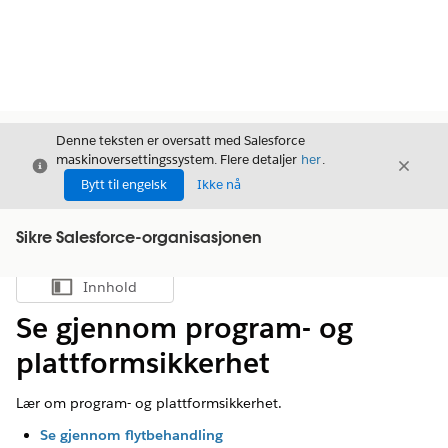
Denne teksten er oversatt med Salesforce
maskinoversettingssystem. Flere detaljer
her
.
Avslutt
Avslut
Avslutt
Bytt til engelsk
Ikke nå
Sikre Salesforce-organisasjonen
Innhold
Vis innholdsfortegnelse
Se gjennom program- og
plattformsikkerhet
Lær om program- og plattformsikkerhet.
Se gjennom flytbehandling