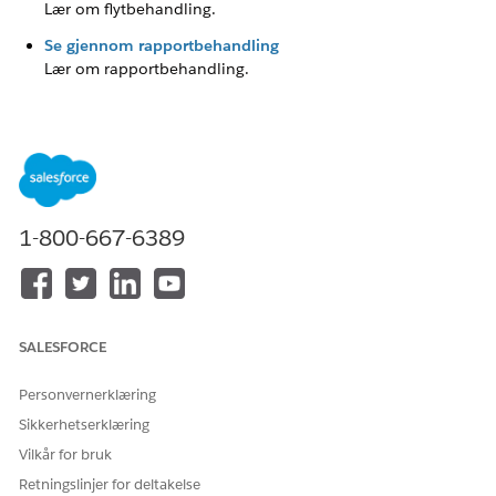
Lær om flytbehandling.
Se gjennom rapportbehandling
Lær om rapportbehandling.
Se gjennom filopplastings- og nedlastingssikkerhet
Lær om filopplastings- og nedlastingssikkerhet.
Se gjennom e-postsikkerhet
Lær om e-postsikkerhet.
Se gjennom OmniStudio
1-800-667-6389
Lær om konfigurering av OmniStudio.
SALESFORCE
HJALP DENNE ARTIKKELEN MED Å LØSE PROBLEMET DITT?
La oss få vite det slik at vi kan forbedre!
Personvernerklæring
Ja
Nei
Sikkerhetserklæring
Vilkår for bruk
Retningslinjer for deltakelse