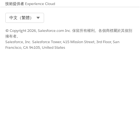
技術提供者
Experience Cloud
Select Org
中文（繁體）
© Copyright 2026, Salesforce.com Inc. 保留所有權利。各個商標屬於其個別
擁有者。
Salesforce, Inc. Salesforce Tower, 415 Mission Street, 3rd Floor, San
Francisco, CA 94105, United States