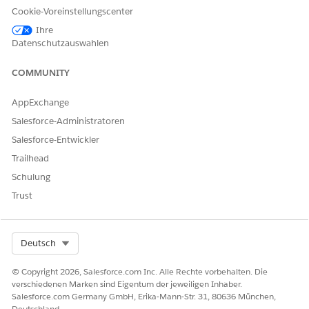
Cookie-Voreinstellungscenter
her gesteuert werden.
Ihre
herheitsrisiko, wenn nicht konfiguriert
Datenschutzauswahlen
ht überprüfte oder falsch konfigurierte Authentifizierungsanbieter
COMMUNITY
nen es Salesforce ermöglichen, betrügerische
hentifizierungsbehauptungen zu akzeptieren, was zur Erstellung nic
AppExchange
orisierter Benutzer, zur Accountübernahme oder zum Zugriff über ni
trauenswürdige Identitätsquellen führt.
Salesforce-Administratoren
Salesforce-Entwickler
rohungsszenarien
Trailhead
eptanz von gefälschten oder wiedergegebenen
Schulung
hentifizierungstoken, nicht autorisierte Benutzerbereitstellung über
Trust
sch konfigurierte Identitätsanbieterzuordnungen, Trust Beziehungen
alteten oder kompromittierten Identitätsanbietern, Missbrauch von
izügigen Anbieterkonfigurationen.
Select Org
Deutsch
chätzter CVSS-Bewertungsbereich
© Copyright 2026, Salesforce.com Inc. Alle Rechte vorbehalten. Die
isch (9.0–10.0).
verschiedenen Marken sind Eigentum der jeweiligen Inhaber.
Salesforce.com Germany GmbH, Erika-Mann-Str. 31, 80636 München,
Deutschland