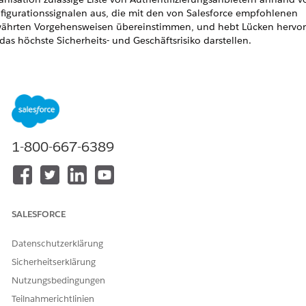
figurationssignalen aus, die mit den von Salesforce empfohlenen
ährten Vorgehensweisen übereinstimmen, und hebt Lücken hervor
das höchste Sicherheits- und Geschäftsrisiko darstellen.
euerelementname
figuration und Validierung des Authentifizierungsanbieters
fohlene Konfiguration
figurieren, validieren und überprüfen Sie alle
1-800-667-6389
hentifizierungsanbieter regelmäßig, um sicherzustellen, dass sie
trauenswürdig, richtig in den Geltungsbereich aufgenommen und
er integriert sind.
uerelementübersicht
SALESFORCE
 Authentifizierungsanbietern kann Salesforce die
Datenschutzerklärung
utzerauthentifizierung an vertrauenswürdige Identitätsdrittanbieter
Sicherheitserklärung
le, Google, Microsoft, OpenID Connect und andere unterstützte
ices delegieren. Durch die richtige Konfiguration wird sichergestellt
Nutzungsbedingungen
s Authentifizierungsbehauptungen nur aus überprüften Quellen
Teilnahmerichtlinien
eptiert werden und dass die Benutzerbereitstellung und der Zugriff