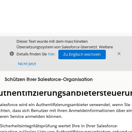
Dieser Text wurde mit dem maschinellen
Übersetzungssystem von Salesforce übersetzt. Weitere
Schließen
Schli
Details finden Sie
hier
.
Zu Englisch wechseln
Schließ
Nicht jetzt
Schützen Ihrer Salesforce-Organisation
Inhalt
Inhalt anzeigen
uthentifizierungsanbietersteueru
Salesforce wird ein Authentifizierungsanbieter verwendet, wenn Sie
hten, dass sich Benutzer mit ihren Anmeldeinformationen über ei
eren Service anmelden können.
Sicherheitsintegritätsprüfung wertet Ihre in Ihrer Salesforce-
anisation zulässige Liste von Authentifizierungsanbietern anhand v