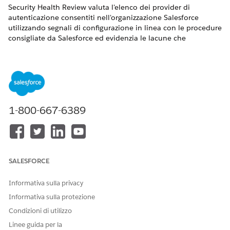
Security Health Review valuta l'elenco dei provider di
autenticazione consentiti nell'organizzazione Salesforce
utilizzando segnali di configurazione in linea con le procedure
consigliate da Salesforce ed evidenzia le lacune che
presentano i rischi aziendali e di sicurezza più elevati.
Nome controllo
Configurazione e convalida del provider di autenticazione
1-800-667-6389
Configurazione consigliata
Configurare, convalidare ed esaminare regolarmente tutti i
provider di autenticazione per assicurarsi che siano affidabili,
correttamente circoscritti e integrati in modo sicuro.
SALESFORCE
Panoramica sul controllo
Informativa sulla privacy
I provider di autenticazione consentono a Salesforce di
delegare l'autenticazione utente a piattaforme di identità di
Informativa sulla protezione
terze parti affidabili come Apple, Google, Microsoft, OpenID
Condizioni di utilizzo
Connect provider e altri servizi supportati. Una configurazione
Linee guida per la
corretta garantisce che le asserzioni di autenticazione