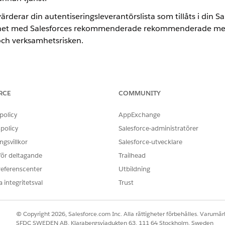
rderar din autentiseringsleverantörslista som tillåts i din S
lighet med Salesforces rekommenderade rekommenderade met
och verksamhetsrisken.
av autentiseringsleverantör
RCE
COMMUNITY
on
policy
AppExchange
policy
Salesforce-administratörer
ska regelbundet alla autentiseringsleverantörer för att säkers
grerade.
gsvillkor
Salesforce-utvecklare
 för deltagande
Trailhead
referenscenter
Utbildning
 integritetsval
Trust
er Salesforce delegera användarautentisering till betrodda i
osoft, OpenID Connect-leverantörer och andra tjänster som 
skontroller endast accepteras från verifierade källor och at
© Copyright 2026, Salesforce.com Inc. Alla rättigheter förbehålles. Varumärk
SFDC SWEDEN AB, Klarabergsviadukten 63, 111 64 Stockholm, Sweden