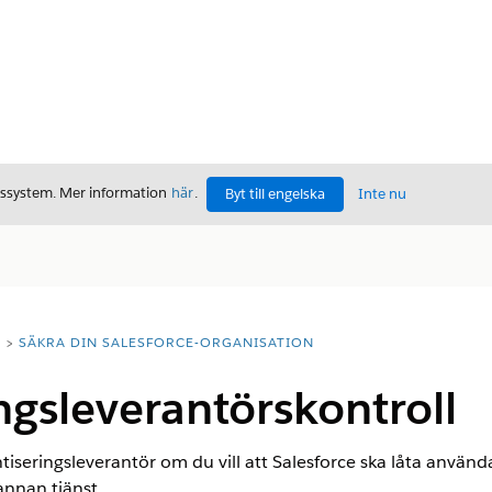
gssystem. Mer information
här
.
Byt till engelska
Inte nu
T
SÄKRA DIN SALESFORCE-ORGANISATION
ngsleverantörskontroll
tiseringsleverantör om du vill att Salesforce ska låta använd
annan tjänst.