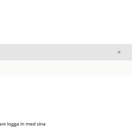
Stäng
Stäng
are logga in med sina