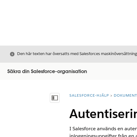
Stäng
Den här texten har översatts med Salesforces maskinöversättnin
Säkra din Salesforce-organisation
SALESFORCE-HJÄLP
DOKUMEN
Du är här:
Visa innehållsförteckning
Autentiseri
I Salesforce används en auten
inloggningsuppgifter från en 