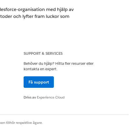
alesforce-organisation med hjälp av
oder och lyfter fram luckor som
SUPPORT & SERVICES
Behöver du hjälp? Hitta fler resurser eller
kontakta en expert.
tälla att de är betrodda, har rätt
Få support
Drivs av
Experience Cloud
dentitetsplattformar från tredje
stöds. Korrekt konfiguration
t användarprovisionering och åtkomst
en tillhör respektive ägare.