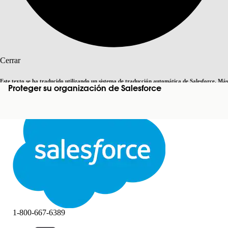
Buscar
Cerrar
Este texto se ha traducido utilizando un sistema de traducción automática de Salesforce. Más
Proteger su organización de Salesforce
Cambiar a inglés
Ahora no
información
aquí
.
Cerrar
Cerrar
1-800-667-6389