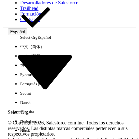
Desarrolladores de Salesforce
Trailhead
Experiencia
Formación
Confianza
Español
Select Org
Español
Borrar todo
Listo
中文（简体）
中文（繁體）
한국어
Русский
Português (Brasil)
Suomi
Dansk
Select Org
Svenska
Nederlands
© Copyright 2026, Salesforce.com Inc. Todos los derechos
reservados. Las distintas marcas comerciales pertenecen a sus
Norsk
respectivos propietarios.
No hay resultados