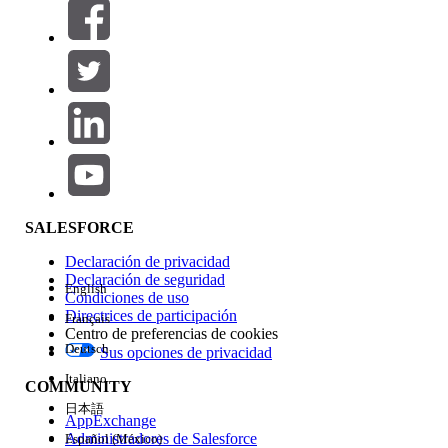
Filtros (0)
SELECCIONAR FILTROS
Agregar
Área de productos
Repercusión de función
SALESFORCE
Declaración de privacidad
Declaración de seguridad
English
Condiciones de uso
Directrices de participación
Français
Centro de preferencias de cookies
Deutsch
Sus opciones de privacidad
Edición
Italiano
COMMUNITY
日本語
AppExchange
Administradores de Salesforce
Español (México)