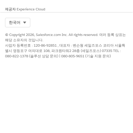
위험이 높은 경우
제공자
Experience Cloud
사용자 및 프로필에 대해 정의된 엄격한 역할 및 개체 액세스 권한
이 부족합니다.
Select Org
한국어
낮은 위험 시기
© Copyright 2026, Salesforce.com Inc. All rights reserved. 여러 등록 상표는
해당 소유자의 것입니다.
다음을 포함하여 하나 이상의 보상 제어가 구현될 경우 이 제어가
사업자 등록번호 : 120-86-92851 , 대표자 : 벤슨웡 세일즈포스 코리아 서울특
낮은 위험으로 간주될 수 있습니다.
별시 영등포구 여의대로 108, 파크원타워2 28층 (세일즈포스) 07335 TEL :
080-822-1378 (솔루션 상담 문의) | 080-805-9651 (기술 지원 문의)
다단계 인증: MFA는 IdP에서 또는 Salesforce 높은 보증 인증
정책을 통해 적용됩니다.
로그인 IP 허용 목록: 사용자 프로필의 IP 주소를 제한하여 신뢰
할 수 있는 네트워크에 속하는지 확인합니다.
비즈니스 및 통합 고려 사항
고객은 익스피리언스 사이트 사용자에 대한 인증 프로세스를 구성
하기 위해 비즈니스 프로세스, 사용자 권한 및 역할, 사용자 환경을
고려해야 합니다.
권장 수정