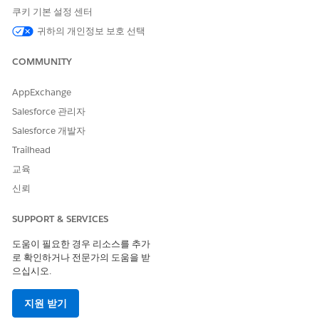
약한 로컬 암호를 통해 활성, 모니터링되지 않은 액세스를 유지하는
쿠키 기본 설정 센터
자격 증명 관리 격차입니다. 중앙 집중식 제어의 부재로 인해 실시
귀하의 개인정보 보호 선택
간 프로비저닝 취소가 방지되므로 종료된 파트너 또는 고객은 직업
적 관계가 종료된 후에 독점 문서 및 중요한 데이터에 대한 액세스
COMMUNITY
를 유지할 수 있습니다.
AppExchange
위협 시나리오
Salesforce 관리자
공격자가 파트너의 개인 계정에서 약하거나 재사용된 암호를 이용
Salesforce 개발자
하여 익스피리언스 사이트에 무단으로 액세스하여 독점적인 가격
또는 고객 데이터를 자동으로 수집합니다. 계정이 중앙 집중식 SSO
Trailhead
를 통해서가 아닌 로컬로 관리되므로 IT 팀은 위반을 인지하지 않고
교육
전체 에코시스템 전반에서 액세스를 즉시 취소할 수 없습니다.
신뢰
예상 CVSS 점수 범위
SUPPORT & SERVICES
중요(9.0~10.0)
도움이 필요한 경우 리소스를 추가
로 확인하거나 전문가의 도움을 받
위험 영향 고려 사항
으십시오.
위험 심각도는 사용자 권한 수준, 공유 규칙 및 사용된 인증 메커니
즘에 따라 다릅니다.
지원 받기