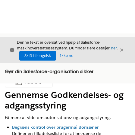
Denne tekst er oversat ved hjælp af Salesforce-
maskinoversættelsessystem. Du finder flere detaljer
her
.
Luk
Luk
Luk
Skift til engelsk
Ikke nu
Gør din Salesforce-organisation sikker
Indhold
Vis indholdsfortegnelse
Gennemse Godkendelses- og
adgangsstyring
Få mere at vide om autorisations- og adgangsstyring.
Begræns kontrol over brugermaildomæner
Definer en tilladelsesliste for at begrænse de