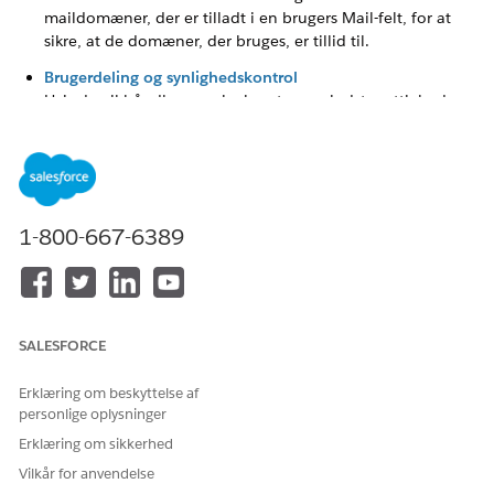
maildomæner, der er tilladt i en brugers Mail-felt, for at
sikre, at de domæner, der bruges, er tillid til.
Brugerdeling og synlighedskontrol
Hvis du vil håndhæve princippet om mindste rettighed,
skal du indstille brugerobjektets delingsstandarder for
hele organisationen til "Privat" og aktivere indstillingen
"Kræv tilladelse for at se registreringsnavne i
opslagsfelter".
Kontroller, hvem der skal se hvad
1-800-667-6389
Salesforce bruger en lagret sikkerhedsmodel, hvor
objekttilladelser og felttilladelser definerer basislinjen for
dataadgang (CRUD), mens Administrative, Bruger- og
tilpassede tilladelser tildeler specifikke funktionelle
funktioner og autoritet på systemniveau.
SALESFORCE
Brugeradgangspolitikkontrol
Erklæring om beskyttelse af
Salesforce-brugeradgangspolitik er en sikkerheds- og
personlige oplysninger
administrativ kontrol, der tillader automatisk eller manuel
Erklæring om sikkerhed
administration af brugertilladelser og licenser baseret på
Vilkår for anvendelse
foruddefinerede kriterier.