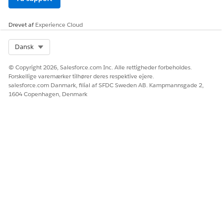
rolle, der ikke længere kræver adgang.
Drevet af
Experience Cloud
Select Org
Dansk
LØSTE DENNE ARTIKEL DIT PROBLEM?
Giv os besked, så vi kan forbedre os!
© Copyright 2026, Salesforce.com Inc. Alle rettigheder forbeholdes.
Forskellige varemærker tilhører deres respektive ejere.
Ja
Nej
salesforce.com Danmark, filial af SFDC Sweden AB. Kampmannsgade 2,
1604 Copenhagen, Denmark