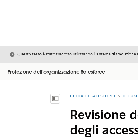
Chiudi
Questo testo è stato tradotto utilizzando il sistema di traduzione 
Protezione dell'organizzazione Salesforce
GUIDA DI SALESFORCE
DOCUM
Ti trovi qui:
Mostra sommario
Revisione d
degli access