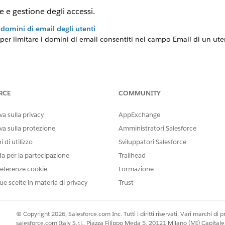
 e gestione degli accessi.
 domini di email degli utenti
per limitare i domini di email consentiti nel campo Email di un uten
trollo della visibilità
 privilegi minimi, impostare le impostazioni predefinite di condivisio
o" e attivare l'impostazione "Richiedi autorizzazione per visualizzare
RCE
COMMUNITY
ere quali dati
 di sicurezza a livelli in cui le autorizzazioni oggetto e campo defin
a sulla privacy
AppExchange
tre le autorizzazioni amministrative, utente e personalizzate conced
va sulla protezione
Amministratori Salesforce
 di utilizzo
Sviluppatori Salesforce
esso utente
da per la partecipazione
Trailhead
alesforce è un controllo amministrativo e di sicurezza che consent
eferenze cookie
Formazione
utente in base a criteri predefiniti.
ue scelte in materia di privacy
Trust
azioni
 privilegi minimi e semplificare la gestione degli utenti, gli amminis
nimo" come base di riferimento.
© Copyright 2026, Salesforce.com Inc. Tutti i diritti riservati. Vari marchi di pro
salesforce.com Italy S.r.l., Piazza Filippo Meda 5, 20121 Milano (MI) Capit