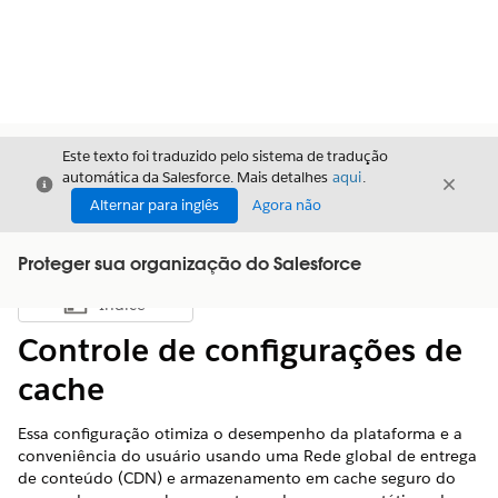
Este texto foi traduzido pelo sistema de tradução
automática da Salesforce. Mais detalhes
aqui
.
Fechar
Fecha
Fechar
Alternar para inglês
Agora não
Proteger sua organização do Salesforce
Índice
Mostrar índice
Controle de configurações de
cache
Essa configuração otimiza o desempenho da plataforma e a
conveniência do usuário usando uma Rede global de entrega
de conteúdo (CDN) e armazenamento em cache seguro do