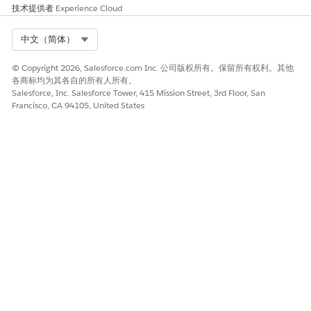
提高了从共享硬件进行未经授权的数据收集和成功会话劫持尝试的
技术提供者
Experience Cloud
风险。
Select Org
中文（简体）
低风险或无风险
© Copyright 2026, Salesforce.com Inc. 公司版权所有。保留所有权利。其他
为了最大限度地减少性能下降和用户摩擦的风险，公司可以实施单
各商标均为其各自的所有人所有。
点登录 (SSO) 来简化频繁的重新身份验证过程，并实施严格的代码
Salesforce, Inc. Salesforce Tower, 415 Mission Street, 3rd Floor, San
优化来减少自定义组件的初始负载大小。此外，维护高带宽、低延
Francisco, CA 94105, United States
迟的网络基础设施可以部分抵消 CDN 驱动的交付和持久本地缓存的
不足。
业务和集成注意事项
用户的位置，包括集成用户、用户端点。
建议的补救措施
启用安全缓存设置。
安全健康审查指导
安全运行状况审查会根据最佳实践检查缓存控制，以确保敏感数据
的安全缓存，同时保持缓存功能以提高性能。