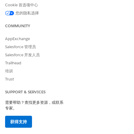
Cookie 首选项中心
威胁场景
您的隐私选择
通过忽略这些安全控制，您面临“会话泄露”的风险，即敏感
Lightning 组件数据以不安全的方式存储在浏览器中，从而潜在地
COMMUNITY
允许共享设备上的未授权用户从缓存中获取信息。此外，如果没有
CDN 的原始屏蔽和“注销前记住我”防护栏，组织将更容易受到性能
AppExchange
驱动的中断和通过废弃工作站进行未经授权的访问的影响，因为会
Salesforce 管理员
话可能不会像高安全性环境要求的那样严格失效。
Salesforce 开发人员
估计的 CVSS 得分范围
Trailhead
培训
关键 (9.0–10.0)。
Trust
风险影响注意事项
SUPPORT & SERVICES
用户工作环境、用户简档和数据访问。
需要帮助？查找更多资源，或联系
高风险
专家。
如果没有启用这些，敏感的 UI 组件数据将以未加密的状态缓存在用
获得支持
户的本地磁盘上，而缺少硬 CDN 和严格的“记住我”逻辑会阻止组织
有效地隔离资源递送，并确保会话在浏览器关闭时失效。这种组合