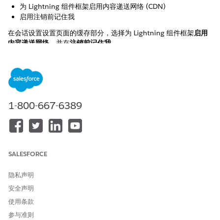
为 Lightning 组件框架启用内容递送网络 (CDN)
启用注销前记住我
在会话设置设置页面的缓存部分，选择为 Lightning 组件框架
启用
内容递送网络
，并在
注销前记住我
控件名称
缓存设置
控制概览
1-800-667-6389
此配置通过使用全局内容递送网络 (CDN) 和安全浏览器缓存来加速
静态 Lightning 资源的递送，从而优化平台性能和用户便利性。为
了进一步简化日常工作流程，“记住我”功能在会话中保留用户身
份，减少登录摩擦，直到执行明确注销。
SALESFORCE
安全风险（如果未配置）
隐私声明
如果不启用这些性能和会话优化，由于延迟和冗余服务器请求增
安全声明
加，平台响应和用户效率可能会显著降低。此外，缺乏持久缓存和
使用条款
简化的身份验证会创建一个高摩擦环境，这可能会导致用户疲劳，
并给分布式团队带来潜在的采用挑战。
参与准则