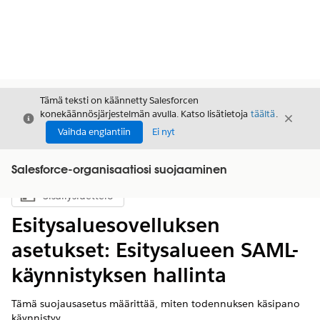
Tämä teksti on käännetty Salesforcen
konekäännösjärjestelmän avulla. Katso lisätietoja
täältä
.
Sulje
Sulje
Sulje
Vaihda englantiin
Ei nyt
Salesforce-organisaatiosi suojaaminen
Sisällysluettelo
Näytä sisällysluettelo
Esitysaluesovelluksen
asetukset: Esitysalueen SAML-
käynnistyksen hallinta
Tämä suojausasetus määrittää, miten todennuksen käsipano
käynnistyy.