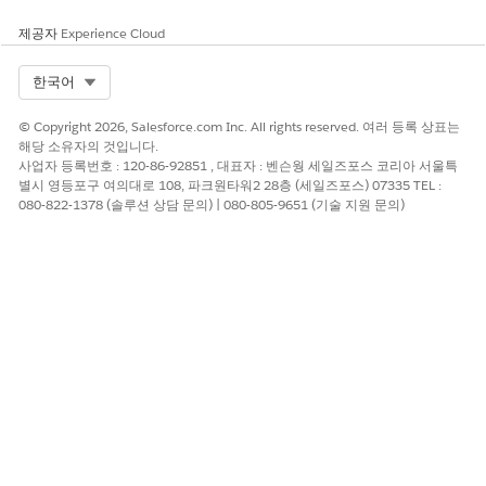
낮은 위험 시기
제공자
Experience Cloud
SP 시작 플로가 적용되면 응용 프로그램에서 고유한
"InResponseTo" 특성을 사용하여 원래 요청에 대한 SAML 응답을
Select Org
한국어
암호화하여 바인딩하여 요청되지 않은 어설션 공격을 무효화합니
다.
© Copyright 2026, Salesforce.com Inc. All rights reserved. 여러 등록 상표는
해당 소유자의 것입니다.
비즈니스 및 통합 고려 사항
사업자 등록번호 : 120-86-92851 , 대표자 : 벤슨웡 세일즈포스 코리아 서울특
별시 영등포구 여의대로 108, 파크원타워2 28층 (세일즈포스) 07335 TEL :
SP 시작은 응용 프로그램 레코드에 직접 딥 링크할 수 있는 안전한
080-822-1378 (솔루션 상담 문의) | 080-805-9651 (기술 지원 문의)
선택 항목이며, IdP 시작은 중앙 포털의 간편한 액세스가 요청되지
않은 어설션의 위험보다 큰 광범위한 "앱 시작 관리자" 사용 사례에
만 적합합니다.
권장 수정
연결된 앱의 캔버스 앱 설정으로 이동하여 높은 보증 내부 통합에
대해 서비스 공급자가 시작됨을 선택하여 액세스 지점에서 모든 세
션이 추적되도록 합니다.
보안 상태 검토 지침
보안 상태 검토는 세션 하이재킹 위험이 다른 보상 제어로 완화되는