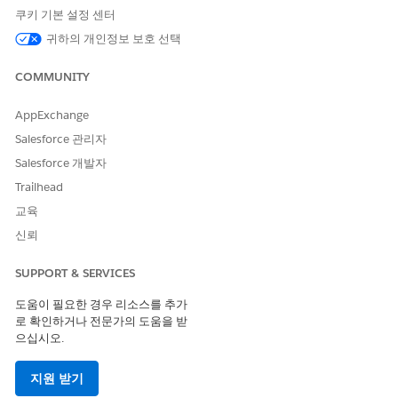
쿠키 기본 설정 센터
공격자는 사용자의 브라우저에서 서비스 공급자에게 가짜 또는 재
귀하의 개인정보 보호 선택
생된 SAML 어설션을 제출하도록 속여 로그인 CSRF(Cross-Site
Request Falgery) 공격을 수행하여 대상 응용 프로그램 세션을 효
COMMUNITY
과적으로 하이재킹합니다.
AppExchange
예상 CVSS 점수 범위
Salesforce 관리자
높음(7.0~8.9)
Salesforce 개발자
위험 영향 고려 사항
Trailhead
교육
SP 시작 플로의 우선 순위를 지정하지 못하면 응용 프로그램이 들
어오는 SAML 응답이 최근에 생성된 특정 고유한 인증 요청에 해당
신뢰
하는지 확인하지 못하므로 요청하지 않은 로그인을 시도할 수 없습
니다.
SUPPORT & SERVICES
도움이 필요한 경우 리소스를 추가
위험이 높은 경우
로 확인하거나 전문가의 도움을 받
관리 캔버스 앱에 IdP 시작 플로를 사용할 경우 이 메서드는 "중복"
으십시오.
공격에 취약하므로 사용자가 앱과 직접 상호 작용하지 않고 어설션
을 수집하고 ACS URL에 제출할 수 있습니다.
지원 받기