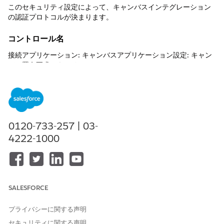
このセキュリティ設定によって、キャンバスインテグレーション
の認証プロトコルが決まります。
コントロール名
接続アプリケーション: キャンバスアプリケーション設定: キャン
バス署名要求セキュリティ
推奨設定
アクセス方法 - 署名済み要求 (POST) | OAuth Web フロー
(GET)。
0120-733-257 | 03-
制御の概要
4222-1000
このセキュリティ設定により、キャンバスインテグレーションの
認証プロトコルが決まります。署名済み要求 (POST) では事前承
認されたユーザーに検証可能なペイロードが提供され、OAuth
Webflow (GET) ではオンデマンドユーザー認証にリダイレクトベ
SALESFORCE
ースの順序が使用されます。
プライバシーに関する声明
設定されていない場合のセキュリティリスク
セキュリティに関する声明