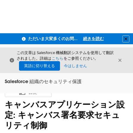
ただいま大変多くのお問い合わせをいただいており、ご連絡までにお時間を頂戴しております
続きを読む
Clo
この文章は Salesforce 機械翻訳システムを使用して翻訳
されました。詳細は
こちら
をご参照ください。
閉じる
閉じ
閉じる
英語に切り替える
今はしません
Salesforce 組織のセキュリティ保護
目次
目次を表示
キャンバスアプリケーション設
定: キャンバス署名要求セキュ
リティ制御