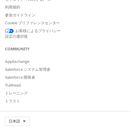
Canvas アクセス方法の実装が安全でないこと、特に GET ベース
利用規約
の OAuth Web フローの不必要さにより、プレーンテキスト URL
文字列とブラウザーログで機密認証パラメーターが公開され、セ
参加ガイドライン:
ッショントークンが盗難されるリスクがあります。
Cookie プリファレンスセンター
お客様によるプライバシー
脅威のシナリオ
設定の選択肢
攻撃者は、暗号化されていない GET 要求を傍受したり、ブラウザ
ー履歴にアクセスして有効なセッション識別子を取得したりし、
COMMUNITY
その後、盗取したトークンを使用して Salesforce インスタンス内
のユーザーになりすまします。
AppExchange
Salesforce システム管理者
推定 CVSS スコア範囲
Salesforce 開発者
高 (7.0 ～ 8.9)。
Trailhead
トレーニング
リスクの影響に関する考慮事項
トラスト
暗号化署名 POST 要求を実装しないと、ブラウザー履歴やサーバ
ーログに機密セッションメタデータが公開され、永続的なアカウ
ントハイジャックの可能性が大幅に高まります。
Select Org
日本語
より高いリスク