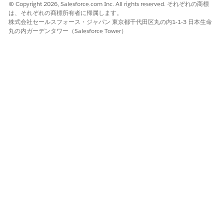
© Copyright 2026, Salesforce.com Inc. All rights reserved. それぞれの商標
ソーシャルエンジニアリングでスキップまたは操作できるユーザ
は、それぞれの商標所有者に帰属します。
株式会社セールスフォース・ジャパン 東京都千代田区丸の内1-1-3 日本生命
ーレベルの同意に依存するため、管理者権限を持つアプリケーシ
丸の内ガーデンタワー（Salesforce Tower）
ョンで GET メソッドを使用する場合。
低リスク
GET メソッドが明示的なユーザー承認を必要とする機密性の低い
サードパーティツールに制限されている場合、または組織がフレ
ーム化されたアプリケーションに厳しい IP 範囲制限を適用してい
る場合。
ビジネスと統合に関する考慮事項
署名付き要求 (POST) は内部アプリケーションの安全な標準です
が、OAuth Webflow (GET) は、ユーザーが自己承認する必要があ
る外部「既成」インテグレーションや、暗号署名を検証するバッ
クエンドのないクライアント側アプリケーションに適していま
す。
推奨される修復
接続アプリケーションのキャンバスアプリケーション設定に移動