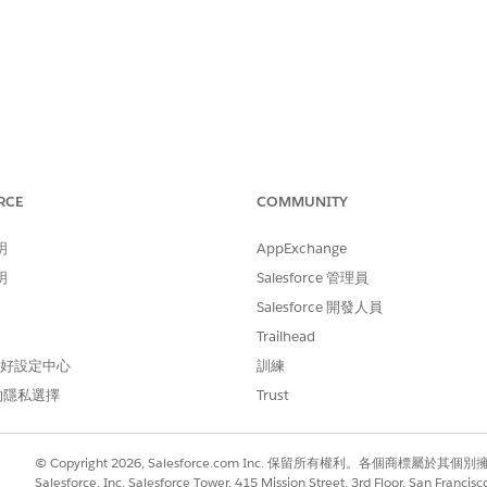
 停用具有「合規性資料共用」參與者記錄的 Salesforce 使用
RCE
COMMUNITY
明
AppExchange
存取權的角色時,此控制項會在「合規性資料共用」(CDS) 架
,這可確保完全撤銷敏感記錄存取權,避免未經授權的資料公開,
明
Salesforce 管理員
Salesforce 開發人員
Trailhead
 偏好設定中心
訓練
」系統移除存取權,因此會造成資料過度曝光的嚴重風險,因此
的隱私選擇
Trust
。「過時」權限的持續性會增加內部資料缺口的可能性,並可能導致
© Copyright 2026, Salesforce.com Inc. 保留所有權利。各個商標屬於其個
Salesforce, Inc. Salesforce Tower, 415 Mission Street, 3rd Floor, San Francis