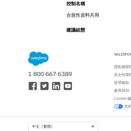
控制名稱
合規性資料共用
建議組態
在停用使用者前刪除參與者記錄 -
SALESFO
控制概觀
隱私權聲
當使用者停用或轉換至不再需要
1-800-667-6389
過系統清除這些細微的共用指派
安全性聲
使用條款
未設定安全性風險
參與原則
Cookie
由於無法透過「合規性資料共用
您
未經授權的敏感財務記錄可視性
GLBA。
Select Org
中文（繁體）
威脅情況