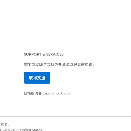
者。
SUPPORT & SERVICES
需要協助嗎？尋找更多資源或與專家連線。
構內強制立即移除使用者參與者記錄。透
並維持嚴格的法規合規性。
取得支援
技術提供者
Experience Cloud
已停用或轉移至新角色的使用者會保留
嚴重的法規違規,例如 GDPR 或
別擁有者。
co, CA 94105, United States