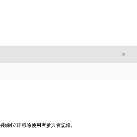
結束
結束
構內強制立即移除使用者參與者記錄。