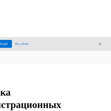
Закры
йский
Не сейчас
Закрыт
йка
истрационных