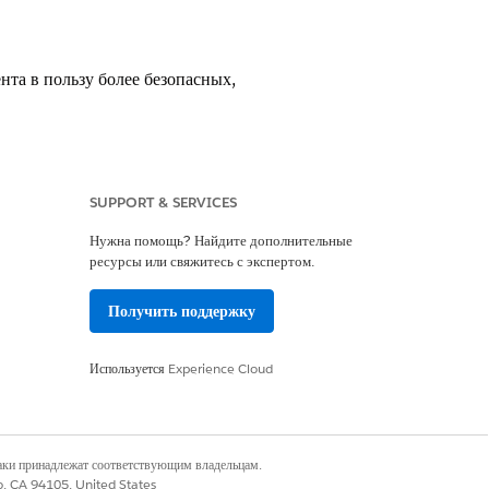
та в пользу более безопасных,
рационных данных клиента
SUPPORT & SERVICES
Нужна помощь? Найдите дополнительные
ресурсы или свяжитесь с экспертом.
Получить поддержку
Используется
Experience Cloud
та в пользу более безопасных,
данным связан с конкретным
приложений внешних клиентов
наки принадлежат соответствующим владельцам.
шательства человека.
co, CA 94105, United States