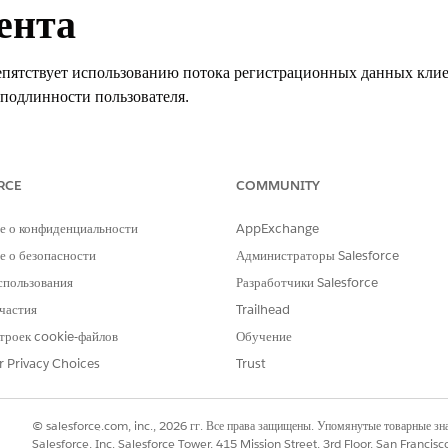
ента
епятствует использованию потока регистрационных данных клиен
подлинности пользователя.
 Настройка политик OAuth: Настройка политик потока регист
RCE
COMMUNITY
е о конфиденциальности
AppExchange
ия
 о безопасности
Администраторы Salesforce
истрационных данных клиента.
спользования
Разработчики Salesforce
частия
Trailhead
троек cookie-файлов
Обучение
r Privacy Choices
Trust
епятствует использованию потока регистрационных данных клиен
подлинности пользователя, чтобы убедиться, что весь доступ к 
ок регистрационных данных клиента управляет способностью 
© salesforce.com, inc., 2026 гг. Все права защищены. Упомянутые товарные з
ть маркеры доступа посредством кода и секрета клиента без вме
Salesforce, Inc. Salesforce Tower, 415 Mission Street, 3rd Floor, San Francis