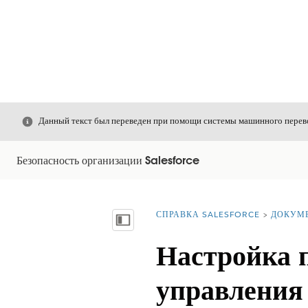
Закрыть
Данный текст был переведен при помощи системы машинного перево
Безопасность организации Salesforce
СПРАВКА SALESFORCE
ДОКУМ
Вы находитесь здесь:
Показать содержание
Настройка 
управления