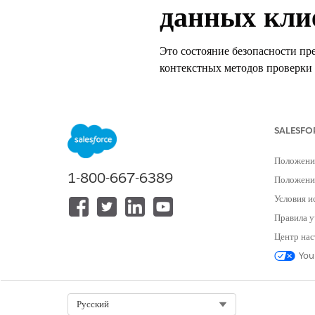
данных кли
Это состояние безопасности пр
контекстных методов проверки 
Управление именем
Приложения внешних клиентов:
SALESFO
Положени
Рекомендованная конфигурац
1-800-667-6389
Положение
Настройка политик потока рег
Условия и
Правила у
Общие сведения о контроле
Центр нас
You
Это состояние безопасности пр
контекстных методов проверки 
идентифицируемым лицом. Пот
Select Org
Русский
проверять подлинность и получа