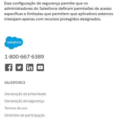
Essa configuração de segurança permite que os
administradores do Salesforce definam permissões de acesso
específicas e limitadas que permitem que aplicativos externos
interajam apenas com recursos protegidos designados.
Nome do controle
Aplicativos cliente externos: Configurar políticas do OAuth:
Configurar escopos personalizados para aplicativos cliente
externos
1-800-667-6389
Configuração recomendada
Configure escopos personalizados para aplicativos cliente
externos.
SALESFORCE
Visão geral de controle
Declaração de privacidade
Essa configuração de segurança permite que os
administradores do Salesforce definam permissões de acesso
Declaração de segurança
específicas e limitadas que permitem que aplicativos externos
Termos de uso
interajam apenas com recursos protegidos designados, em
Diretrizes de participação
vez de todo o conjunto de dados organizacional.