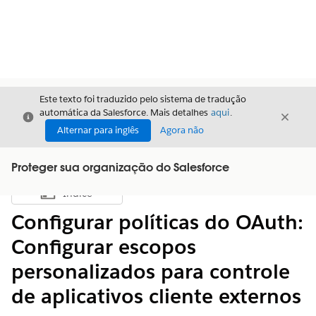
Este texto foi traduzido pelo sistema de tradução
automática da Salesforce. Mais detalhes
aqui
.
Fechar
Fecha
Fechar
Alternar para inglês
Agora não
Proteger sua organização do Salesforce
Índice
Mostrar índice
Configurar políticas do OAuth:
Configurar escopos
personalizados para controle
de aplicativos cliente externos