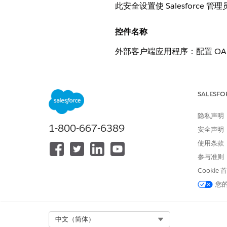
此安全设置使 Salesfor
控件名称
外部客户端应用程序：配置 OA
推荐配置
SALESFO
配置外部客户端应用程序的自
隐私声明
控制概览
1-800-667-6389
安全声明
此安全设置使 Salesfor
使用条款
据集交互。
参与准则
Cookie
安全风险（如果未配置）
您
连接的客户端的自定义范围过
Select Org
中文（简体）
威胁场景