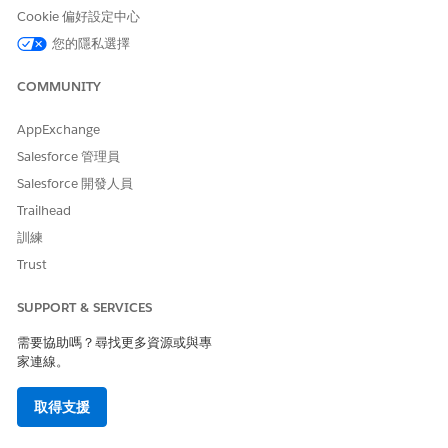
Cookie 偏好設定中心
估計 CVSS 分數範圍
您的隱私選擇
高 (7.0–8.9)。
COMMUNITY
風險影響考量事項
AppExchange
實作細微的自訂範圍失敗會導致缺乏最低權限強制執行,可能會允許
第三方工具中的單一漏洞升級為 Salesforce 環境的全規模破解。
Salesforce 管理員
Salesforce 開發人員
風險愈高時機
Trailhead
當自訂範圍對應至全域或萬用字元權限時,可授與外部用戶端在所有
訓練
物件之間讀取、寫入或刪除記錄的能力,而不受限制。
Trust
低度風險時機
SUPPORT & SERVICES
如果公司使用強大的 OAuth 範圍驗證程式並強制執行嚴格的內部程
需要協助嗎？尋找更多資源或與專
式碼審查,以確保每個整合僅要求其作業所需的絕對最低功能宣告。
家連線。
業務與整合考量事項
取得支援
定義精確的自訂範圍可改善公司安全性狀況,但需要開發人員明確更
新應用程式邏輯,以針對特定 API 呼叫要求及處理受限制的權杖。