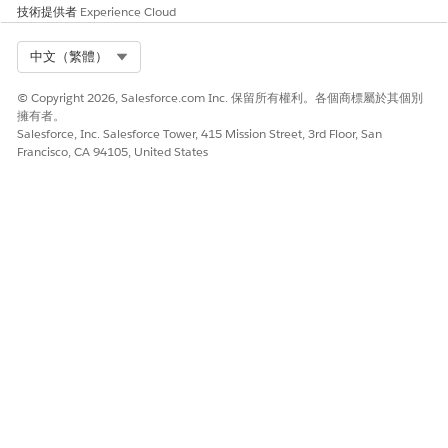
技術提供者
Experience Cloud
建議的補救措施
Select Org
中文（繁體）
前往「外部用戶端應用程式的 OAuth 設定」以定義特定自訂範圍,
然後將這些範圍指派給相關原則,以確保所有用戶端要求的存取權受
© Copyright 2026, Salesforce.com Inc. 保留所有權利。各個商標屬於其個別
到限制。
擁有者。
Salesforce, Inc. Salesforce Tower, 415 Mission Street, 3rd Floor, San
Francisco, CA 94105, United States
安全性健康檢閱指南
Security Health Review 將使用細微的自訂範圍識別為強烈建議的
標準,以強制執行最低權限原則,並防止第三方整合對 Salesforce 例
項取得過度控制。
另請參照：
設定外部用戶端應用程式的自訂範圍
此文章是否解決您的問題？
請讓我們知道，以便我們改進！
是
否