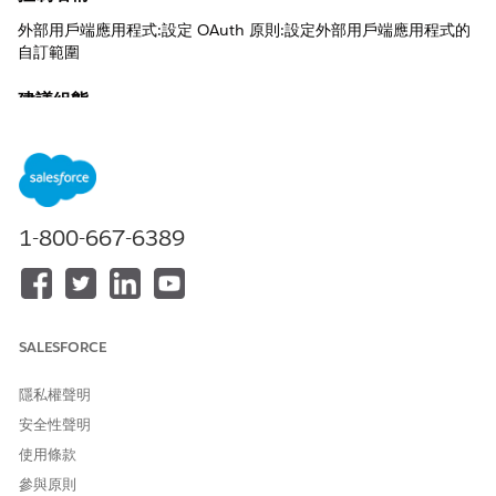
外部用戶端應用程式:設定 OAuth 原則:設定外部用戶端應用程式的
自訂範圍
建議組態
設定外部用戶端應用程式的自訂範圍。
控制概觀
此安全性設定可讓 Salesforce 管理員定義特定的有限存取權限,允許
1-800-667-6389
外部應用程式僅與指定的受保護資源互動,而非整個組織資料集。
未設定安全性風險
連線用戶端的過度寬廣自訂範圍會導致整合應用程式透過權限過多
SALESFORCE
的存取權杖取得過度控制和未經授權的功能功能。
威脅情況
隱私權聲明
安全性聲明
具有不受限制自訂範圍的外部應用程式會遭到攻擊者入侵,該攻擊者
接著會使用增強權杖權限來執行管理指令或存取超出原始業務需求
使用條款
的敏感資料。
參與原則