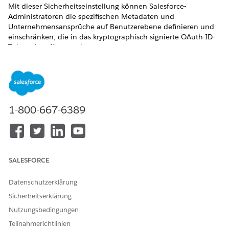
Mit dieser Sicherheitseinstellung können Salesforce-
Administratoren die spezifischen Metadaten und
Unternehmensansprüche auf Benutzerebene definieren und
einschränken, die in das kryptographisch signierte OAuth-ID-
Token eingefügt werden.
Steuerelementname
Externe Client-Anwendungen: Konfigurieren von OAuth-
Richtlinien: Sicherheit für benutzerdefinierte Attribute
1-800-667-6389
Empfohlene Konfiguration
Konfigurieren Sie ein benutzerdefiniertes Attribut für externe
Client-Anwendungen.
SALESFORCE
Steuerelementübersicht
Datenschutzerklärung
Mit dieser Sicherheitseinstellung können Salesforce-
Administratoren die spezifischen Metadaten und
Sicherheitserklärung
Unternehmensansprüche auf Benutzerebene definieren und
Nutzungsbedingungen
einschränken, die in das kryptographisch signierte OAuth-ID-
Teilnahmerichtlinien
Token eingefügt werden.