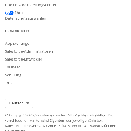
Cookie-Voreinstellungscenter
Sicherheitsrisiko, wenn nicht konfiguriert
Ihre
Datenschutzauswahlen
Ohne explizit definierte benutzerdefinierte Attribute und
zugehörige Sicherheitsrichtlinien können
COMMUNITY
Drittanbieterintegrationen das nicht autorisierte Ernten von
Organisationsmetadaten durchführen, indem vertrauliche
Informationen aus standardmäßigen oder zu zulässigen
AppExchange
Token-Nutzlasten extrahiert werden.
Salesforce-Administratoren
Salesforce-Entwickler
Bedrohungsszenarien
Trailhead
Eine böswillige oder schlecht verwaltete
Schulung
Drittanbieteranwendung überprüft programmgesteuert
interne Unternehmensstrukturen, Abteilungshierarchien oder
Trust
benutzerdefinierte Benutzerfelder, die im ID-Token enthalten
sind, um eine detaillierte Karte der internen
Unternehmensumgebung zu erstellen.
Select Org
Deutsch
Geschätzter CVSS-Bewertungsbereich
© Copyright 2026, Salesforce.com Inc. Alle Rechte vorbehalten. Die
verschiedenen Marken sind Eigentum der jeweiligen Inhaber.
Hoch (7,0–8,9).
Salesforce.com Germany GmbH, Erika-Mann-Str. 31, 80636 München,
Deutschland