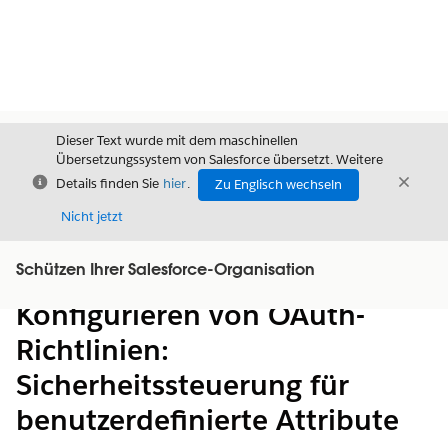
Dieser Text wurde mit dem maschinellen
Übersetzungssystem von Salesforce übersetzt. Weitere
Schließen
Schli
Details finden Sie
hier
.
Zu Englisch wechseln
Schließ
Nicht jetzt
Schützen Ihrer Salesforce-Organisation
Inhalt
Inhalt anzeigen
Konfigurieren von OAuth-
Richtlinien:
Sicherheitssteuerung für
benutzerdefinierte Attribute