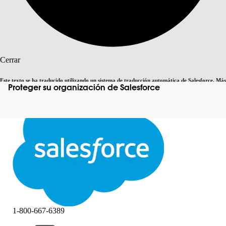
Buscar
Cerrar
Este texto se ha traducido utilizando un sistema de traducción automática de Salesforce. Más
Proteger su organización de Salesforce
Cambiar a inglés
Ahora no
información
aquí
.
Cerrar
Cerrar
1-800-667-6389