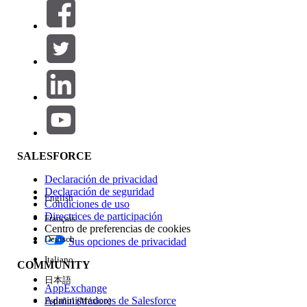
Filtros (0)
SELECCIONAR FILTROS
Agregar
Área de productos
Repercusión de función
SALESFORCE
Declaración de privacidad
Declaración de seguridad
English
Condiciones de uso
Directrices de participación
Français
Centro de preferencias de cookies
Deutsch
Sus opciones de privacidad
Edición
Italiano
COMMUNITY
日本語
AppExchange
Administradores de Salesforce
Español (México)