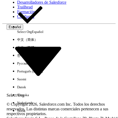
Desarrolladores de Salesforce
Trailhead
Experiencia
Formación
Confianza
Español
Select Org
Español
Borrar todo
Listo
中文（简体）
中文（繁體）
한국어
Русский
Português (Brasil)
Suomi
Dansk
Select Org
Svenska
Nederlands
© Copyright 2026, Salesforce.com Inc. Todos los derechos
reservados. Las distintas marcas comerciales pertenecen a sus
Norsk
respectivos propietarios.
No hay resultados