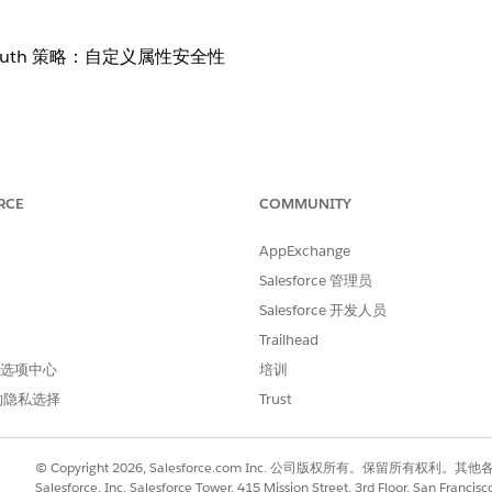
uth 策略：自定义属性安全性
定义属性。
RCE
COMMUNITY
AppExchange
e 管理员定义和限制注入加密签名的 OAuth ID 令牌的特定用户
Salesforce 管理员
Salesforce 开发人员
Trailhead
性和相关安全策略，第三方集成可以通过从默认或过度宽松的令
 首选项中心
培训
的隐私选择
Trust
© Copyright 2026, Salesforce.com Inc. 公司版权所有。保留所
序以编程方式抓取 ID 令牌中包含的内部公司结构、部门层次
Salesforce, Inc. Salesforce Tower, 415 Mission Street, 3rd Floor, San Francis