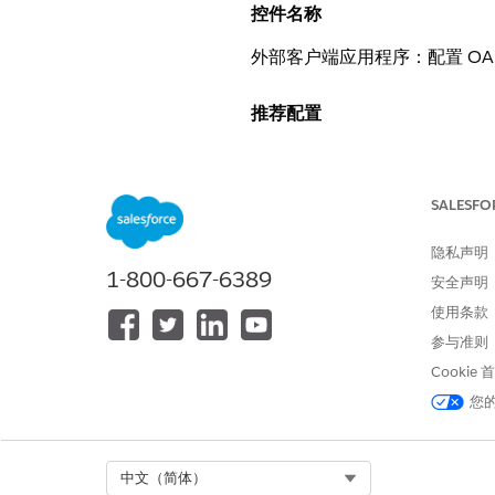
控件名称
外部客户端应用程序：配置 OA
推荐配置
为外部客户端应用程序配置自
SALESFO
控制概览
隐私声明
此安全设置允许 Salesforc
1-800-667-6389
安全声明
安全风险（如果未配置）
使用条款
参与准则
如果没有明确定义的自定义属
Cookie
的组织元数据收集。
您
威胁场景
Select Org
中文（简体）
恶意或管理不当的第三方应用程