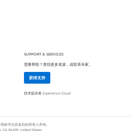
SUPPORT & SERVICES
需要帮助？查找更多资源，或联系专家。
级元数据和公司声明。
获得支持
技术提供者
Experience Cloud
牌负载中提取敏感信息来执行未经授权
有权利。其他各商标均为其各自的所有人所有。
结构或自定义用户字段，以构建内部公
co, CA 94105, United States