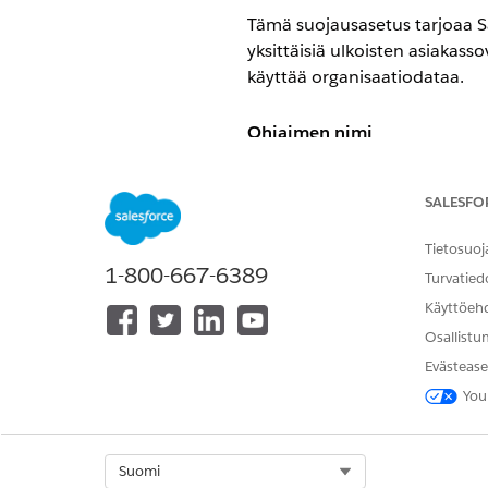
Tämä suojausasetus tarjoaa Sa
yksittäisiä ulkoisten asiakass
käyttää organisaatiodataa.
Ohjaimen nimi
Ulkoiset asiakassovellukset:
SALESFO
Suositeltu kokoonpano
Tietosuoj
1-800-667-6389
Ulkoisen asiakassovelluksen O
Turvatied
Käyttöeh
Ohjauksen yleiskatsaus
Osallistu
Evästease
Tämä suojausasetus tarjoaa Sa
yksittäisiä ulkoisten asiakass
You
käyttää organisaatiodataa.
Select Org
Suomi
Tietoturvariski, jos ei määrite