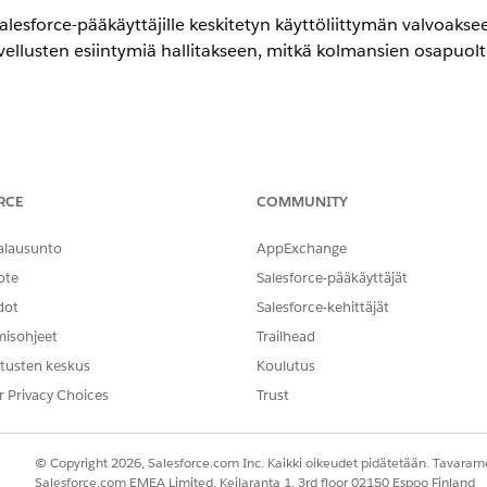
lesforce-pääkäyttäjille keskitetyn käyttöliittymän valvoaks
ovellusten esiintymiä hallitakseen, mitkä kolmansien osapuolte
 OAuth-käytäntöjen määrittäminen: Ulkoisen asiakassovelluks
RCE
COMMUNITY
alausunto
AppExchange
Auth-käytön hallinta.
ote
Salesforce-pääkäyttäjät
dot
Salesforce-kehittäjät
misohjeet
Trailhead
tusten keskus
Koulutus
lesforce-pääkäyttäjille keskitetyn käyttöliittymän valvoaks
ovellusten esiintymiä hallitakseen, mitkä kolmansien osapuolte
r Privacy Choices
Trust
© Copyright 2026, Salesforce.com Inc. Kaikki oikeudet pidätetään. Tavarame
tty
Salesforce.com EMEA Limited, Keilaranta 1, 3rd floor 02150 Espoo Finland