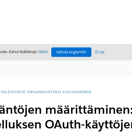
lla. Katso lisätietoja
täältä
.
Vaihda englantiin
Ei nyt
SALESFORCE-ORGANISAATIOSI SUOJAAMINEN
äntöjen määrittäminen:
lluksen OAuth-käyttöjen