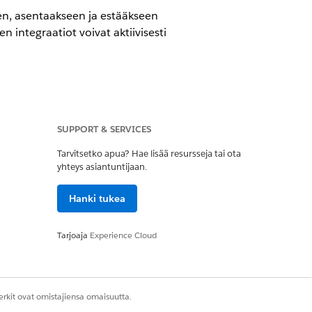
een, asentaakseen ja estääkseen
n integraatiot voivat aktiivisesti
en OAuth-käytön hallinta
SUPPORT & SERVICES
Tarvitsetko apua? Hae lisää resursseja tai ota
yhteys asiantuntijaan.
Hanki tukea
Tarjoaja
Experience Cloud
een, asentaakseen ja estääkseen
n integraatiot voivat aktiivisesti
rkit ovat omistajiensa omaisuutta.