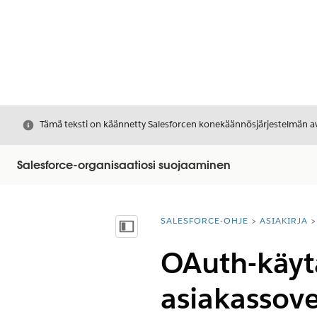
Sulje
Tämä teksti on käännetty Salesforcen konekäännösjärjestelmän avu
Salesforce-organisaatiosi suojaaminen
SALESFORCE-OHJE
ASIAKIRJA
Olet tässä:
Näytä sisällysluettelo
OAuth-käyt
asiakassove