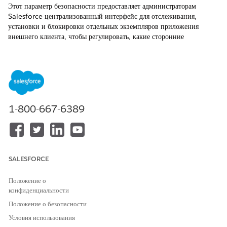
Этот параметр безопасности предоставляет администраторам
Salesforce централизованный интерфейс для отслеживания,
установки и блокировки отдельных экземпляров приложения
внешнего клиента, чтобы регулировать, какие сторонние
интеграции могут активно открывать организационные данные.
Управление именем
Приложения внешних клиентов: Настройка политик OAuth:
Управление использованием OAuth приложения внешнего клиента
1-800-667-6389
Рекомендованная конфигурация
Управление использованием OAuth приложения внешнего
клиента.
SALESFORCE
Общие сведения о контроле
Положение о
Этот параметр безопасности предоставляет администраторам
конфиденциальности
Salesforce централизованный интерфейс для отслеживания,
установки и блокировки отдельных экземпляров приложения
Положение о безопасности
внешнего клиента, чтобы регулировать, какие сторонние
Условия использования
интеграции могут активно открывать организационные данные.