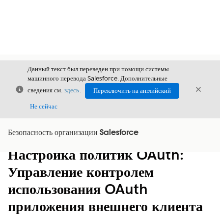
Данный текст был переведен при помощи системы
машинного перевода Salesforce. Дополнительные
Закрыть
Закры
сведения см.
здесь
.
Переключить на английский
Закрыт
Не сейчас
Безопасность организации Salesforce
Содержание
Показать содержание
Настройка политик OAuth:
Управление контролем
использования OAuth
приложения внешнего клиента