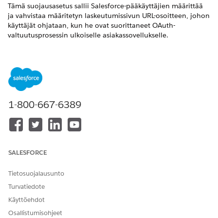
Tämä suojausasetus sallii Salesforce-pääkäyttäjien määrittää
ja vahvistaa määritetyn laskeutumissivun URL-osoitteen, johon
käyttäjät ohjataan, kun he ovat suorittaneet OAuth-
valtuutusprosessin ulkoiselle asiakassovellukselle.
Ohjaimen nimi
Ulkoiset asiakassovellukset: OAuth-käytäntöjen
määrittäminen: Ulkoisten asiakassovellusten aloitus-URL-
osoitteen hallinta
1-800-667-6389
Suositeltu kokoonpano
Ulkoisten asiakassovellusten aloitus-URL-osoitteen hallinta.
Ohjauksen yleiskatsaus
SALESFORCE
Tämä suojausasetus sallii Salesforce-pääkäyttäjien määrittää
Tietosuojalausunto
ja vahvistaa määritetyn laskeutumissivun URL-osoitteen, johon
käyttäjät ohjataan, kun he ovat suorittaneet OAuth-
Turvatiedote
valtuutusprosessin ulkoiselle asiakassovellukselle.
Käyttöehdot
Osallistumisohjeet
Tietoturvariski, jos ei määritetty