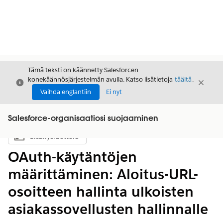
Tämä teksti on käännetty Salesforcen
konekäännösjärjestelmän avulla. Katso lisätietoja
täältä
.
Sulje
Sulje
Sulje
Vaihda englantiin
Ei nyt
Salesforce-organisaatiosi suojaaminen
Sisällysluettelo
Näytä sisällysluettelo
OAuth-käytäntöjen
määrittäminen: Aloitus-URL-
osoitteen hallinta ulkoisten
asiakassovellusten hallinnalle