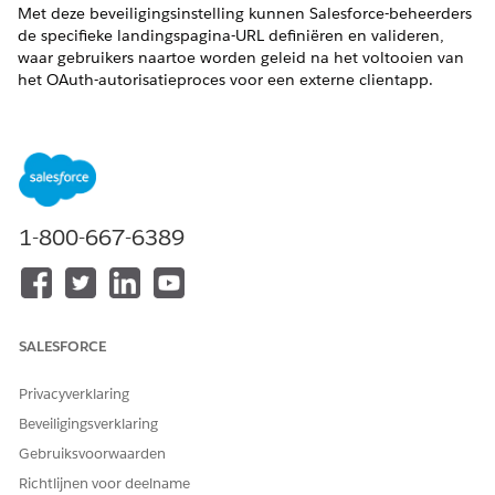
Met deze beveiligingsinstelling kunnen Salesforce-beheerders
de specifieke landingspagina-URL definiëren en valideren,
waar gebruikers naartoe worden geleid na het voltooien van
het OAuth-autorisatieproces voor een externe clientapp.
Controlenaam
Externe clientapps: OAuth-beleidsvormen configureren: De
begin-URL beheren voor externe clientapps
Aanbevolen configuratie
1-800-667-6389
Beheer de begin-URL voor externe clientapps.
Overzicht van besturingselementen
SALESFORCE
Met deze beveiligingsinstelling kunnen Salesforce-beheerders
de specifieke landingspagina-URL definiëren en valideren,
Privacyverklaring
waar gebruikers naartoe worden geleid na het voltooien van
het OAuth-autorisatieproces voor een externe clientapp.
Beveiligingsverklaring
Gebruiksvoorwaarden
Beveiligingsrisico indien niet geconfigureerd
Richtlijnen voor deelname