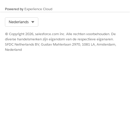
compromitteren of malware te distribueren.
Powered by
Experience Cloud
Hoger risico wanneer
Select Org
Nederlands
Wanneer de Externe client-app wordt gebruikt door
beheerders met hoge machtigingen of wanneer het bedrijf
© Copyright 2026, salesforce.com inc. Alle rechten voorbehouden. De
geen globale bloklijsten heeft voor bekende kwaadaardige
diverse handelsmerken zijn eigendom van de respectieve eigenaren.
domeinen.
SFDC Netherlands BV, Gustav Mahlerlaan 2970, 1081 LA, Amsterdam,
Nederland
Laag risico wanneer
Als het bedrijf al goedgekeurde lijsten voor beperkte
omleidingen heeft geconfigureerd binnen de Salesforce CSP-
en CORS-instellingen om ongeoorloofde uitgaande navigatie
te voorkomen.
Overwegingen bij bedrijf en integratie
Het implementeren van een vaste begin-URL zorgt voor een
consistente gebruikerservaring met "branding", hoewel deze
moet worden bijgewerkt als de interne directorystructuur van
de doeltoepassing verandert.