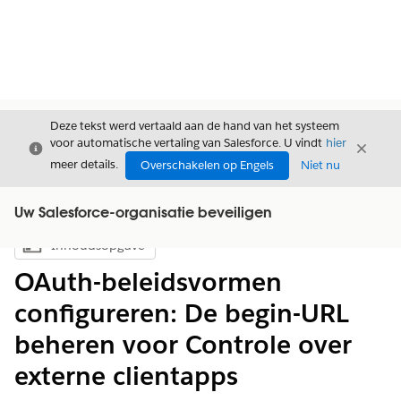
Deze tekst werd vertaald aan de hand van het systeem
voor automatische vertaling van Salesforce. U vindt
hier
Sluiten
Sluite
Sluiten
meer details.
Overschakelen op Engels
Niet nu
Uw Salesforce-organisatie beveiligen
Inhoudsopgave
Inhoudsopgave weergeven
OAuth-beleidsvormen
configureren: De begin-URL
beheren voor Controle over
externe clientapps