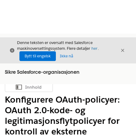
Denne teksten er oversatt med Salesforce
maskinoversettingssystem. Flere detaljer
her
.
Avslutt
Avslut
Avslutt
Bytt til engelsk
Ikke nå
Sikre Salesforce-organisasjonen
Innhold
Vis innholdsfortegnelse
Konfigurere OAuth-policyer:
OAuth 2.0-kode- og
legitimasjonsflytpolicyer for
kontroll av eksterne