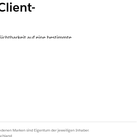
Client-
ichtbarkeit auf eine bestimmte
wiesene Profile und
enehmigte Benutzer sind für
en Zugriff auf externe Client-
wendungen: Wählen Sie Vom
iedenen Marken sind Eigentum der jeweiligen Inhaber.
schland