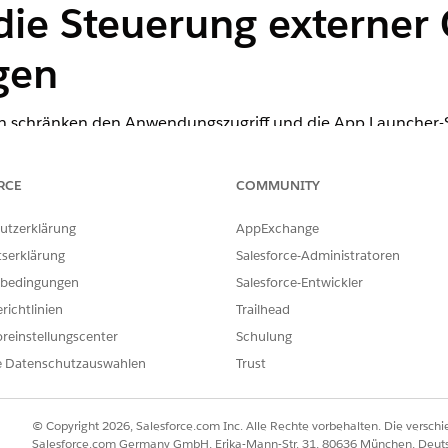
 die Steuerung externer 
gen
en schränken den Anwendungszugriff und die App Launcher-S
da eine explizite administrative Vorautorisierung über zuge
h ist.
RCE
COMMUNITY
utzerklärung
AppExchange
tserklärung
Salesforce-Administratoren
Konfigurieren von OAuth-Richtlinien: Vom Administrator g
rab autorisiert und geben Profile/Berechtigungssätze für d
bedingungen
Salesforce-Entwickler
richtlinien
Trailhead
reinstellungscenter
Schulung
e Datenschutzauswahlen
Trust
anwendungszugriffs über Richtlinien für externe Client-An
utzer sind vorab autorisiert aus.
© Copyright 2026, Salesforce.com Inc. Alle Rechte vorbehalten. Die versch
Salesforce.com Germany GmbH, Erika-Mann-Str. 31, 80636 München, Deut