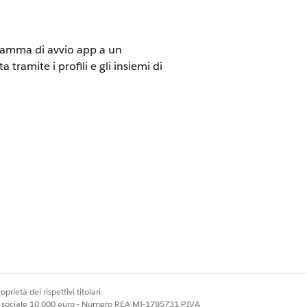
ogramma di avvio app a un
tramite i profili e gli insiemi di
tore sono pre-autorizzati per le
esterne
o app utente tramite policy app
i dall'amministratore sono pre-
onare Gli utenti approvati
prietà dei rispettivi titolari.
 autorizzati.
ale sociale 10.000 euro - Numero REA MI-1785731 P.IVA