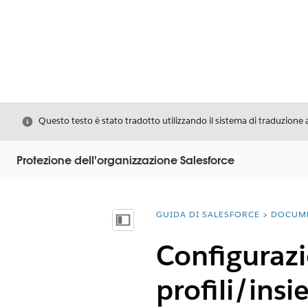
Chiudi
Questo testo è stato tradotto utilizzando il sistema di traduzione 
Protezione dell'organizzazione Salesforce
GUIDA DI SALESFORCE
DOCUM
Ti trovi qui:
Mostra sommario
Configurazi
profili/insi