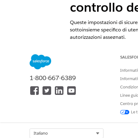
controllo d
Queste impostazioni di sicurez
sottoinsieme specifico di utent
autorizzazioni assegnati.
Nome controllo
SALESFO
App client esterne: Configuraz
Informativ
app client esterne e Specifica 
1-800-667-6389
Informati
Condizioni
Configurazione consigliata
Linee gui
Pre-authorize User App Access
Centro pr
client esterne): selezionare 
Le t
autorizzati).
Configurazione di un'app clie
dall'amministratore sono pre-aut
Select Org
Italiano