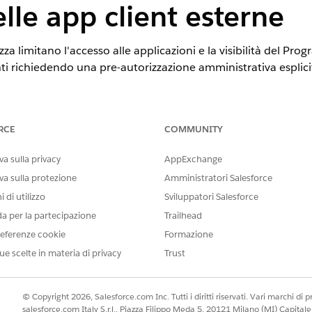
elle app client esterne
za limitano l'accesso alle applicazioni e la visibilità del Pr
i richiedendo una pre-autorizzazione amministrativa esplicita 
RCE
COMMUNITY
ione delle policy OAuth: Gli utenti approvati dall'amministra
a sulla privacy
AppExchange
profili/insiemi di autorizzazioni per l'accesso alle app client 
va sulla protezione
Amministratori Salesforce
 di utilizzo
Sviluppatori Salesforce
da per la partecipazione
Trailhead
 Through External Client App Policies (Pre-autorizza access
eferenze cookie
Formazione
Admin approved users are pre-authorized (Gli utenti approvat
ue scelte in materia di privacy
Trust
nt esterna da visualizzare nel Programma di avvio app: selezi
© Copyright 2026, Salesforce.com Inc. Tutti i diritti riservati. Vari marchi di pro
orizzati e specificare i profili e gli insiemi di autorizzazioni
salesforce.com Italy S.r.l., Piazza Filippo Meda 5, 20121 Milano (MI) Capit