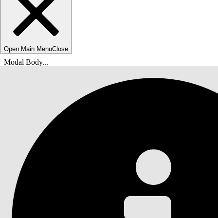
Open Main Menu
Close
Modal Body...
위치: