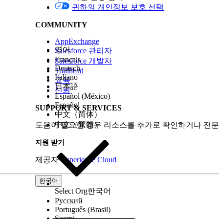
귀하의 개인정보 보호 선택
높음(7.0~8.9)
COMMUNITY
위험 영향 고려 사항
AppExchange
영어
Salesforce 관리자
응용 프로그램 액세스를 제한하지 못하면 비관리 데
Français
Salesforce 개발자
활용을 위해 조직 소프트웨어 에코시스템을 매핑할 수
Deutsch
Trailhead
Italiano
교육
위험이 높은 경우
日本語
신뢰
Español (México)
Español
응용 프로그램이 규제된 데이터에 대한 액세스 권한을
SUPPORT & SERVICES
中文（简体）
되는 경우
中文（繁體）
도움이 필요한 경우 리소스를 추가로 확인하거나 전문
낮은 위험 시기
지원 받기
회사에서 공식적인 보안 검토 및 특정 권한 집합 할
제공자
Experience Cloud
비즈니스 및 통합 고려 사항
한국어
Select Org
한국어
Русский
이러한 제어를 구현하면 검사된 응용 프로그램만 액세스
Português (Brasil)
설정된 관리 프로세스가 필요합니다.
Suomi