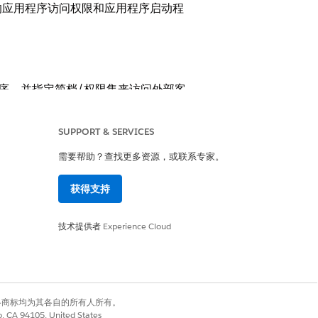
的应用程序访问权限和应用程序启动程
程序，并指定简档/权限集来访问外部客
SUPPORT & SERVICES
需要帮助？查找更多资源，或联系专家。
获得支持
并指定授权的简档和权限集。
技术提供者
Experience Cloud
的应用程序访问权限和应用程序启动程
有权利。其他各商标均为其各自的所有人所有。
co, CA 94105, United States