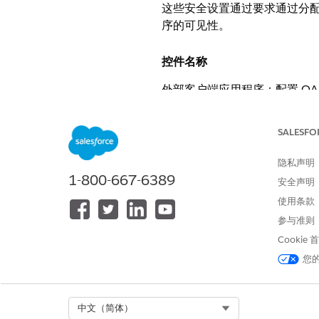
这些安全设置通过要求通过分
序的可见性。
控件名称
外部客户端应用程序：配置 O
户端应用程序
SALESFO
推荐配置
隐私声明
通过外部客户端应用程序策略预
1-800-667-6389
安全声明
配置要在应用程序启动程序中显
使用条款
参与准则
控制概览
Cookie
这些安全设置通过要求通过分
您
序的可见性。
Select Org
中文（简体）
安全风险（如果未配置）