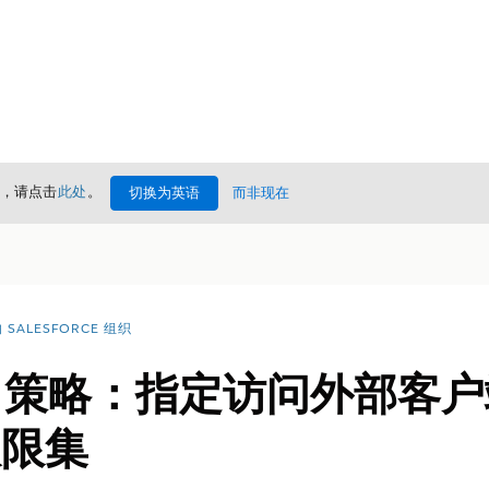
情，请点击
此处
。
切换为英语
而非现在
SALESFORCE 组织
th 策略：指定访问外部客
权限集