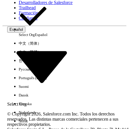
Desarrolladores de Salesforce
Trailhead
Experiencia
Formación
Confianza
Español
Select Org
Español
Borrar todo
Listo
中文（简体）
中文（繁體）
한국어
Русский
Português (Brasil)
Suomi
Dansk
Select Org
Svenska
Nederlands
© Copyright 2026, Salesforce.com Inc. Todos los derechos
reservados. Las distintas marcas comerciales pertenecen a sus
Norsk
respectivos propietarios.
No hay resultados