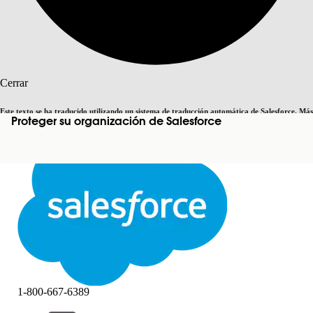
Buscar
Cerrar
Este texto se ha traducido utilizando un sistema de traducción automática de Salesforce. Más
Proteger su organización de Salesforce
Cambiar a inglés
Ahora no
información
aquí
.
Cerrar
Cerrar
1-800-667-6389