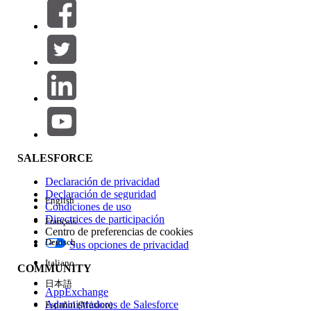
Filtrar por (0)
SELECCIONAR FILTROS
Agregar
Área de productos
Repercusión de función
SALESFORCE
Declaración de privacidad
Declaración de seguridad
English
Condiciones de uso
Directrices de participación
Français
Centro de preferencias de cookies
Deutsch
Sus opciones de privacidad
Edición
Italiano
COMMUNITY
日本語
AppExchange
Administradores de Salesforce
Español (México)