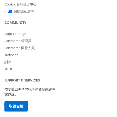
威脅情況
Cookie 偏好設定中心
舊版取用者密碼會在開發人員記錄或版本控制系統中不小心抓取,並
您的隱私選擇
被攻擊者利用以建立與環境的永久連線,因為該認證從未輪換過。
COMMUNITY
估計 CVSS 分數範圍
AppExchange
高 (7.0–8.9)。
Salesforce 管理員
風險影響考量事項
Salesforce 開發人員
無法實作結構化輪換原則,讓單一已入侵的密碼無限期保持為可行的
Trailhead
進入點,進而可能導致大規模的資料外洩,標準監視無法偵測到。
訓練
Trust
風險愈高時機
當多個管理員手動處理認證時,或當同一個密碼在各種散佈式伺服器
SUPPORT & SERVICES
環境和高流量記錄系統之間硬式編碼時。
需要協助嗎？尋找更多資源或與專
家連線。
低度風險時機
如果公司使用專屬金鑰管理服務來取用 API 產生的機密,並強制執行
取得支援
非常短的間隔以自動化認證無效。