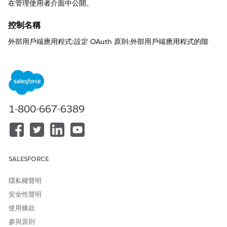
在管理使用者介面中公開。
控制名稱
外部用戶端應用程式:設定 OAuth 原則:外部用戶端應用程式的階
段、輪替和刪除 OAuth 認證
建議組態
外部用戶端應用程式的階段、輪替和刪除 OAuth 認證。
1-800-667-6389
控制概觀
此安全性流程使用 Salesforce REST API 以程式設計的方式產生、
輪替和淘汰外部用戶端應用程式的取用者密碼和取用者金鑰,而無須
在管理使用者介面中公開。
SALESFORCE
未設定安全性風險
隱私權聲明
由於沒有透過 API 進行自動認證管理,因此系統記錄或組態檔案中機
安全性聲明
密洩漏的可能性增加,最終會導致透過長期靜態認證進行未經授權的
API 存取。
使用條款
參與原則