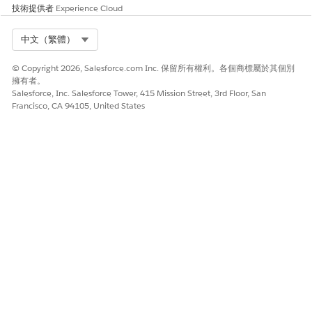
技術提供者
Experience Cloud
業務與整合考量事項
實作程式設計輪替需要 Salesforce API 與用戶端應用程式之間的協
Select Org
中文（繁體）
調,以確保轉換至新認證會發生,而不會造成服務停機或驗證失敗。
© Copyright 2026, Salesforce.com Inc. 保留所有權利。各個商標屬於其個別
建議的補救措施
擁有者。
Salesforce, Inc. Salesforce Tower, 415 Mission Street, 3rd Floor, San
使用「外部用戶端應用程式認證 REST API」來暫存新認證、使用新
Francisco, CA 94105, United States
值更新用戶端應用程式,然後刪除先前的認證,以確保僅目前集保持啟
用。
安全性健康檢閱指南
Security Health Review 將密碼的程式設計輪換識別為現代整合強
烈建議的標準,以確保不會以純文字處理或保留敏感驗證成品超過其
必要的生命週期。
另請參照：
外部用戶端應用程式的階段、輪替和刪除 OAuth 認證