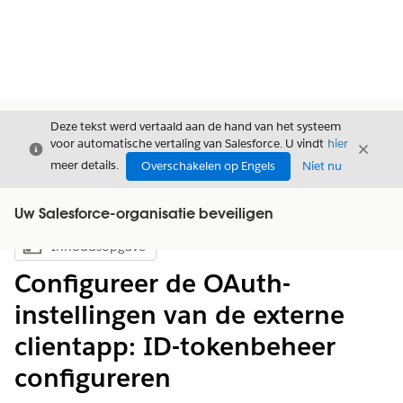
Deze tekst werd vertaald aan de hand van het systeem
voor automatische vertaling van Salesforce. U vindt
hier
Sluiten
Sluite
Sluiten
meer details.
Overschakelen op Engels
Niet nu
Uw Salesforce-organisatie beveiligen
Inhoudsopgave
Inhoudsopgave weergeven
Configureer de OAuth-
instellingen van de externe
clientapp: ID-tokenbeheer
configureren