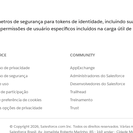
etros de segurança para tokens de identidade, incluindo su
 permissões de usuário específicos incluídos na carga útil de
 Definir as configurações de OAuth do aplicativo cliente exte
RCE
COMMUNITY
o de privacidade
AppExchange
ão de segurança
Administradores do Salesforce
ação do token em minutos (2 minutos) | Públicos do token de
e uso
Desenvolvedores do Salesforce
adas | Atributos personalizados.
s de participação
Trailhead
 preferência de cookies
Treinamento
s opções de privacidade
Trust
etros de segurança para tokens de identidade, incluindo su
 permissões de usuário específicos incluídos na carga útil de
© Copyright 2026, Salesforce.com Inc. Todos os direitos reservados. Várias m
Salesforce Brasil, Av. Jornalista Roberto Marinho, 85 - 14º andar - Cidade M