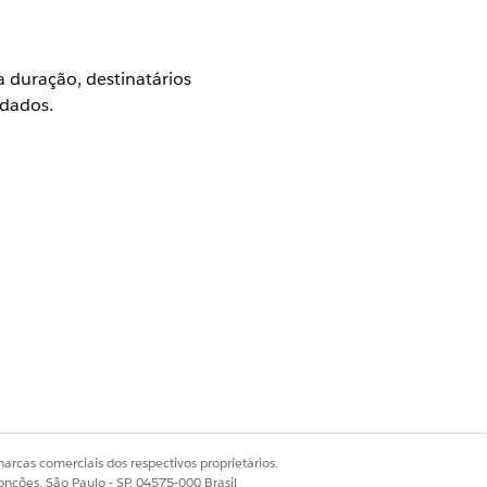
a duração, destinatários
 dados.
rno: Configurar token de ID
 ID | Incluir declarações padrão |
a duração, destinatários
 dados.
arcas comerciais dos respectivos proprietários.
onções, São Paulo - SP, 04575-000 Brasil