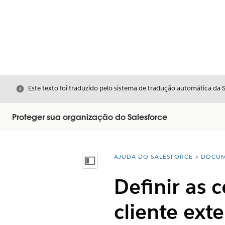
Fechar
Este texto foi traduzido pelo sistema de tradução automática da 
Proteger sua organização do Salesforce
AJUDA DO SALESFORCE
DOCUM
Você está aqui:
Mostrar índice
Definir as 
cliente ext