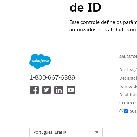
de ID
Esse controle define os parâm
autorizados e os atributos ou
Nome do controle
Aplicativos cliente externos:
SALESFO
Declaraçã
Configuração recomendada
1-800-667-6389
Declaraç
Configurar token de ID – Dur
Termos d
Incluir permissões personaliz
Diretrize
Centro de
Visão geral de controle
Sua
Esse controle define os parâm
autorizados e os atributos ou
Select Org
Português (Brasil)