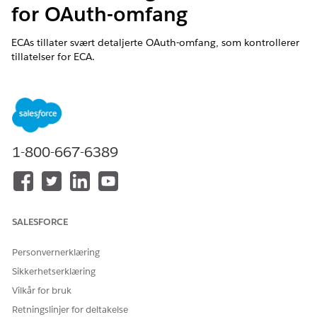
for OAuth-omfang
ECAs tillater svært detaljerte OAuth-omfang, som kontrollerer
tillatelser for ECA.
Navn på kontroll
Eksterne klientapper: Konfigurere OAuth-innstillingene for
External Client-appen: Minste privilegium for OAuth-omfang
1-800-667-6389
Anbefalt konfigurasjon
OAuth-omfang - OAuth-omfang definerer tillatelser for den
eksterne klientappen.
Oversikt over kontroll
SALESFORCE
ECAs tillater svært detaljerte OAuth-omfang, som kontrollerer
Personvernerklæring
tillatelser for ECA. Begrensning av disse minimerer "blast
Sikkerhetserklæring
radius".
Vilkår for bruk
Sikkerhetsrisiko hvis ikke konfigurert
Retningslinjer for deltakelse