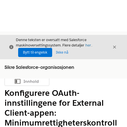
Denne teksten er oversatt med Salesforce
maskinoversettingssystem. Flere detaljer
her
.
Avslutt
Avslut
Avslutt
Bytt til engelsk
Ikke nå
Sikre Salesforce-organisasjonen
Innhold
Vis innholdsfortegnelse
Konfigurere OAuth-
innstillingene for External
Client-appen:
Minimumrettigheterskontroll