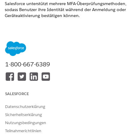
Salesforce unterstützt mehrere MFA-Überprüfungsmethoden,
sodass Benutzer ihre Identität während der Anmeldung oder
Geräteaktivierung bestätigen können.
Steuerelementname
Konfiguration der Überprüfungsmethoden für die Multi-
Faktor-Authentifizierung
Empfohlene Konfiguration
1-800-667-6389
Aktivieren Sie Phishing-resistente MFA-
Überprüfungsmethoden und priorisieren Sie integrierte
Authentifizierungsprogramme, Hardware-Sicherheitsschlüssel
und zertifikatsbasierte Authentifizierung.
SALESFORCE
Steuerelementübersicht
Datenschutzerklärung
Salesforce unterstützt mehrere MFA-Überprüfungsmethoden,
damit Benutzer ihre Identität während der Anmeldung oder
Sicherheitserklärung
Geräteaktivierung bestätigen können. Diese Methoden
Nutzungsbedingungen
reichen von Phishing-resistenten
Teilnahmerichtlinien
Authentifizierungsprogrammen wie Biometrie und Hardware-