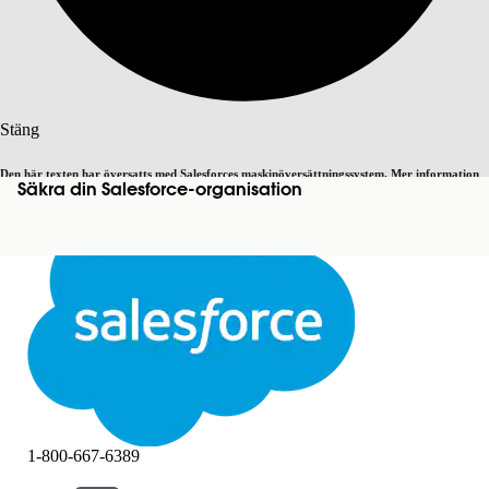
Sök
Stäng
Den här texten har översatts med Salesforces maskinöversättningssystem. Mer information
Säkra din Salesforce-organisation
Byt till engelska
Inte nu
här
.
Stäng
Stäng
1-800-667-6389