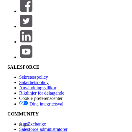
Filter (0)
VÄLJ FILTER
Lägg till
Produktområde
Funktionspåverkan
SALESFORCE
Sekretesspolicy
Säkerhetspolicy
Användningsvillkor
Riktlinjer för deltagande
Cookie-preferenscenter
Dina integritetsval
Version
COMMUNITY
AppExchange
English
Salesforce-administratörer