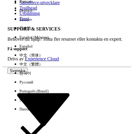
Français
Salesforce-utvecklare
Trailhead
Deutsch
Händelse
Utbildning
Trust
Italiano
日本語
SUPPORT & SERVICES
Español (México)
Behöver du hjälp? Hitta fler resurser eller kontakta en expert.
Rensa alla
Klart
Español
Få support
中文（简体）
Drivs av
Experience Cloud
中文（繁體）
Svenska
한국어
Русский
Português (Brasil)
Suomi
Dansk
Inga resultat