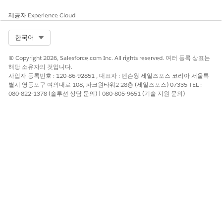
해 공격자는 Salesforce와 수신자 메일 서버 간 이동 시 이메일 콘텐
츠를 가로채거나 읽을 수 있습니다.
제공자
Experience Cloud
위협 시나리오
Select Org
한국어
이메일 트래픽과 동일한 경로의 네트워크 수준 공격자 또는 악성 내
© Copyright 2026, Salesforce.com Inc. All rights reserved. 여러 등록 상표는
부자가 암호, PII 또는 금융 정보와 같은 중요한 데이터가 포함된 암
해당 소유자의 것입니다.
호화되지 않은 메시지를 캡처할 수 있으며, 데이터 보호 규정 또는
사업자 등록번호 : 120-86-92851 , 대표자 : 벤슨웡 세일즈포스 코리아 서울특
계약 의무를 위반할 수도 있습니다.
별시 영등포구 여의대로 108, 파크원타워2 28층 (세일즈포스) 07335 TEL :
080-822-1378 (솔루션 상담 문의) | 080-805-9651 (기술 지원 문의)
예상 CVSS 점수 범위
높음(7.0~8.9)
위험 영향 고려 사항
Salesforce가 외부 수신자에게 PII, 금융 데이터 또는 기타 규제 정
보가 포함된 이메일을 보낼 때 가장 큰 영향을 미칩니다. 대부분의
이메일 트래픽이 민감하지 않거나 내부 전용인 경우 영향이 더 적습
니다.
위험이 높은 경우