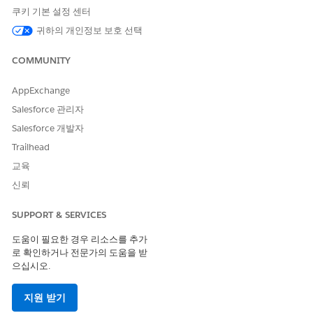
쿠키 기본 설정 센터
권장 구성
귀하의 개인정보 보호 선택
배달 설정 페이지의 TLS(Transport Layer Security)(Salesforce 이
COMMUNITY
메일 또는 이메일 릴레이 전용) 섹션에서
TLS 설정을
필수 항목
으로
설정합니다.
AppExchange
보안 영향
Salesforce 관리자
Salesforce 개발자
전송 중인 이메일 콘텐츠의 기밀성을 보호하여 공유 또는 공개 네트
워크에서 민감한 정보의 청취, 가로채기 공격, 우발적인 노출 위험
Trailhead
을 줄입니다.
교육
신뢰
비즈니스 영향
아웃바운드 이메일을 일반적인 데이터 보호 및 개인 정보 보호 요구
SUPPORT & SERVICES
사항에 맞게 조정하고, 내부 및 외부 보안 정책 준수를 지원하며, 고
객 및 파트너에게 Salesforce에서 생성된 커뮤니케이션이 암호화됨
도움이 필요한 경우 리소스를 추가
을 보장합니다.
로 확인하거나 전문가의 도움을 받
으십시오.
구성되지 않은 경우 보안 위험
지원 받기
누락된 TLS 적용을 통한 암호화되지 않은 아웃바운드 이메일을 통