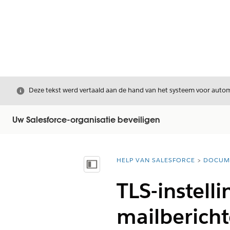
Sluiten
Deze tekst werd vertaald aan de hand van het systeem voor automa
Uw Salesforce-organisatie beveiligen
HELP VAN SALESFORCE
DOCUM
U bent hier:
Inhoudsopgave weergeven
TLS-instell
mailberichte