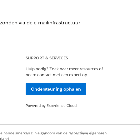
zonden via de e-mailinfrastructuur
ichten; TLS-instelling instellen op
SUPPORT & SERVICES
Hulp nodig? Zoek naar meer resources of
neem contact met een expert op.
Ondersteuning ophalen
n via de e-mailinfrastructuur van
n of onderschept door onbevoegde
Powered by
Experience Cloud
rse handelsmerken zijn eigendom van de respectieve eigenaren.
t bij het communiceren met e-
rland