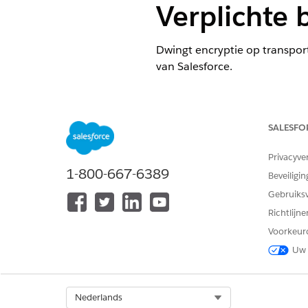
Verplichte 
Dwingt encryptie op transport
van Salesforce.
Controlenaam
E-mailbeveiliging - Bezorgbaar
SALESFO
"Verplicht").
Privacyve
1-800-667-6389
Beveiligin
Overzicht van besturingsele
Gebruiks
Dwingt transportlaagencryptie
Richtlijn
Salesforce, zodat berichten
Voorkeur
partijen op het netwerk.
Uw 
Beschrijving
Select Org
Nederlands
Deze instelling vereist dat u