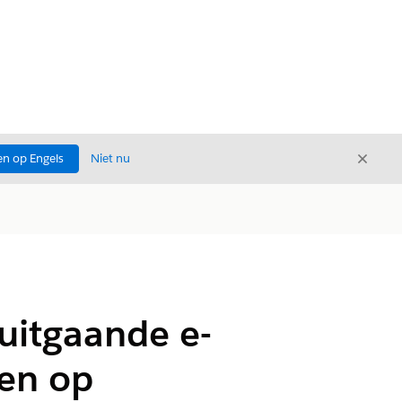
Sluite
n op Engels
Niet nu
Sluiten
 uitgaande e-
len op