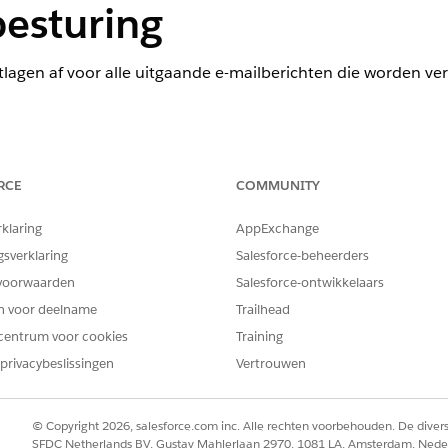
besturing
lagen af voor alle uitgaande e-mailberichten die worden ver
heid (TLS-instellingen configureren voor uitgaande e-mailber
RCE
COMMUNITY
rklaring
AppExchange
gsverklaring
Salesforce-beheerders
menten
voorwaarden
Salesforce-ontwikkelaars
 af voor alle uitgaande e-mailberichten die worden verzonde
en voor deelname
Trailhead
 onderweg worden beschermd en niet kunnen worden geleze
centrum voor cookies
Training
privacybeslissingen
Vertrouwen
© Copyright 2026, salesforce.com inc. Alle rechten voorbehouden. De dive
itgaand e-mailverkeer TLS (Transport Layer Security) gebruik
SFDC Netherlands BV, Gustav Mahlerlaan 2970, 1081 LA, Amsterdam, Nede