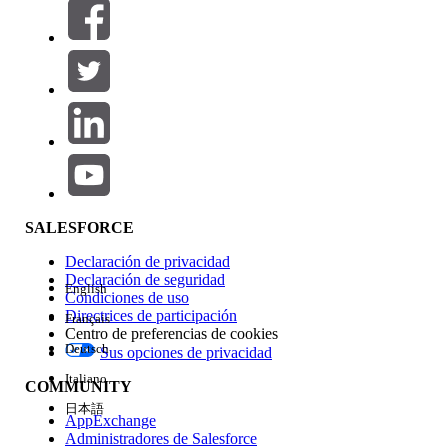
Filtros (0)
SELECCIONAR FILTROS
Agregar
Área de productos
Repercusión de función
SALESFORCE
Declaración de privacidad
Declaración de seguridad
English
Condiciones de uso
Directrices de participación
Français
Centro de preferencias de cookies
Deutsch
Sus opciones de privacidad
Edición
Italiano
COMMUNITY
日本語
AppExchange
Administradores de Salesforce