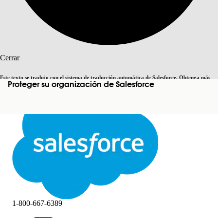
Buscar
Cerrar
Este texto se tradujo con el sistema de traducción automática de Salesforce. Obtenga más
Proteger su organización de Salesforce
Cambiar a inglés
Ahora no
detalles
aquí
.
Cerrar
Cerrar
1-800-667-6389