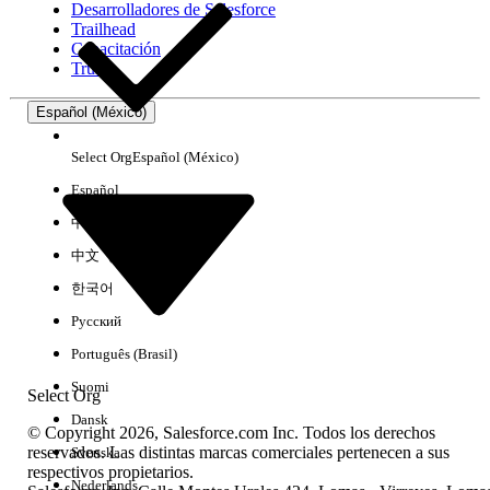
Desarrolladores de Salesforce
Trailhead
Experiencia
Capacitación
Trust
Español (México)
Borrar todo
Listo
Select Org
Español (México)
Español
中文（简体）
中文（繁體）
한국어
Русский
Português (Brasil)
Suomi
Select Org
Dansk
© Copyright 2026, Salesforce.com Inc. Todos los derechos
reservados. Las distintas marcas comerciales pertenecen a sus
Svenska
respectivos propietarios.
No hay resultados
Nederlands