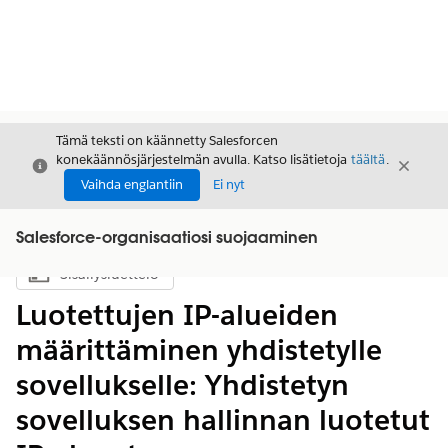
Tämä teksti on käännetty Salesforcen
konekäännösjärjestelmän avulla. Katso lisätietoja
täältä
.
Sulje
Sulje
Sulje
Vaihda englantiin
Ei nyt
Salesforce-organisaatiosi suojaaminen
Sisällysluettelo
Näytä sisällysluettelo
Luotettujen IP-alueiden
määrittäminen yhdistetylle
sovellukselle: Yhdistetyn
sovelluksen hallinnan luotetut