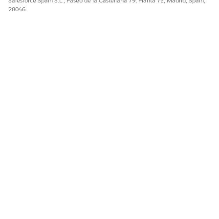
Salesforce Spain S.L., Paseo de la Castellana 79, Planta 7ª, Madrid, Spain,
28046