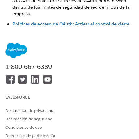
a las API de Salesforce a través de OAuth permanezcan
dentro de los límites de seguridad de red definidos de la
empresa.
Políticas de acceso de OAuth: Activar el control de cierre
de sesión único
Garantiza que cerrar sesión en una aplicación finaliza
automáticamente todas las sesiones asociadas en el
ecosistema de identidad federado para esa aplicación
conectada.
1-800-667-6389
¿RESOLVIÓ ESTE ARTÍCULO SU PROBLEMA?
¡Háganos saber cómo podemos mejorar!
SALESFORCE
Sí
No
Declaración de privacidad
Declaración de seguridad
Condiciones de uso
Directrices de participación